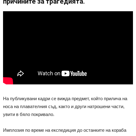
причините за трагедията.
На публикувани кадри се вижда предмет, който прилича на
носа на плавателния съд, както и други натрошени части,
увити в бяло покривало.
Имплозия по време на експедиция до останките на кораба