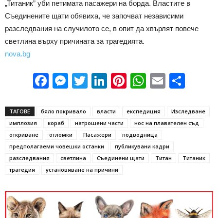
„Титаник” уби петимата пасажери на борда. Властите в
Съединените щати обявиха, че започват независими
разследвания на случилото се, в опит да хвърлят повече
светлина върху причината за трагедията.
nova.bg
Facebook
Messenger
Twitter
LinkedIn
Pinterest
WhatsApp
Email
Sha
ТАГОВЕ
бяло покривало
власти
експедиция
Изследване
имплозия
кораб
натрошени части
нос на плавателен съд
откриване
отломки
Пасажери
подводница
предполагаеми човешки останки
публикувани кадри
разследвания
светлина
Съединени щати
Титан
Титаник
трагедия
установяване на причини