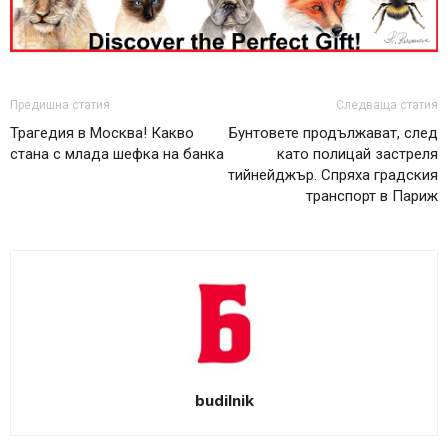
Предишна статия
Следваща статия
Трагедия в Москва! Какво
Бунтовете продължават, след
стана с млада шефка на банка
като полицай застреля
тийнейджър. Спряха градския
транспорт в Париж
budilnik