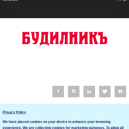
© 2016 Будилник. Всички права запазени.
Privacy Policy
Уебсайт изработка от Go Live UK
We have placed cookies on your device to enhance your browsing
Общи условия
experience. We are collecting cookies for marketing purposes. To allow all