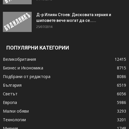
Д-р Илиян Стоев: Дисковата херния и
шиповете вече могат да се…...
25/07/2014
ПОПУЛЯРНИ КАТЕГОРИИ
Великобритания
12415
Бизнес и Икономика
8715
Подбрани от редактора
8086
България
6519
Светът
6056
Европа
5986
Малки обяви
3293
Технологии
3201
Мнение
1748