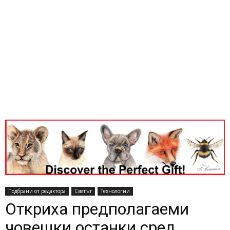
Подбрани от редактора
Светът
Технологии
Откриха предполагаеми
човешки останки сред