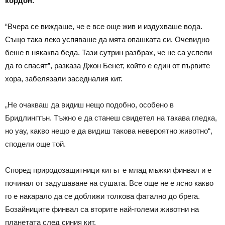
кордон.
“Вчера се виждаше, че е все още жив и издухваше вода.
Също така леко успяваше да мята опашката си. Очевидно
беше в някаква беда. Тази сутрин разбрах, че не са успели
да го спасят”, разказа Джон Бенет, който е един от първите
хора, забелязали заседналия кит.
„Не очакваш да видиш нещо подобно, особено в
Бридлингтън. Тъжно е да станеш свидетел на такава гледка,
но уау, какво нещо е да видиш такова невероятно животно“,
сподели още той.
Според природозащитници китът е млад мъжки финвал и е
починал от задушаване на сушата. Все още не е ясно какво
го е накарало да се доближи толкова фатално до брега.
Бозайниците финвал са вторите най-големи животни на
планетата след синия кит.