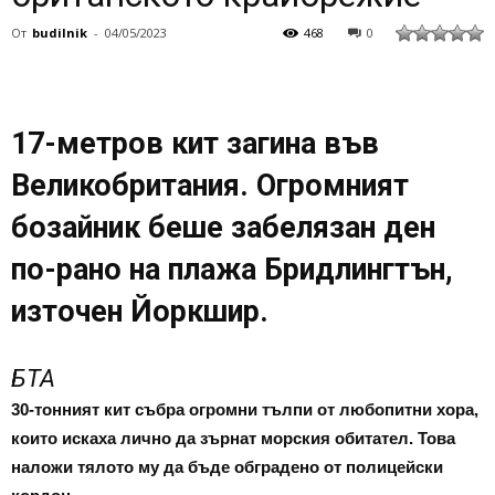
От
budilnik
-
04/05/2023
468
0
17-метров кит загина във
Великобритания. Огромният
бозайник беше забелязан ден
по-рано на плажа Бридлингтън,
източен Йоркшир.
БТА
30-тонният кит събра огромни тълпи от любопитни хора,
които искаха лично да зърнат морския обитател. Това
наложи тялото му да бъде обградено от полицейски