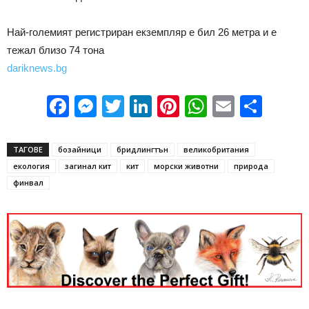
Най-големият регистриран екземпляр е бил 26 метра и е
тежал близо 74 тона
dariknews.bg
Facebook
Messenger
Twitter
LinkedIn
Pinterest
WhatsApp
Email
Sha
ТАГОВЕ
бозайници
бридлингтън
великобритания
екология
загинал кит
кит
морски животни
природа
финвал