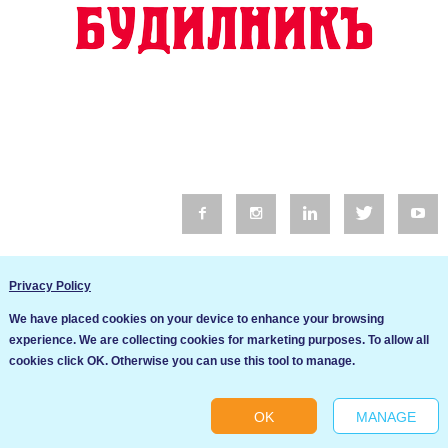
© 2016 Будилник. Всички права запазени.
Privacy Policy
Уебсайт изработка от Go Live UK
We have placed cookies on your device to enhance your browsing
Общи условия
experience. We are collecting cookies for marketing purposes. To allow all
Ние използваме бисквитки за да подобрим услугите си. Ако
cookies click OK. Otherwise you can use this tool to manage.
продължите да посещавате този сайт, ние приемаме, че се
Политика за сигурност и поверителност
съгласявате с използването им.
OK
MANAGE
Ok
Cookie settings