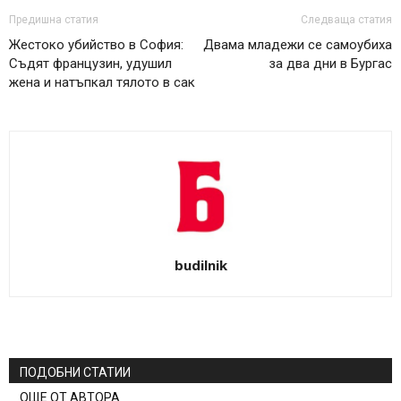
Предишна статия
Следваща статия
Жестоко убийство в София:
Двама младежи се самоубиха
Съдят французин, удушил
за два дни в Бургас
жена и натъпкал тялото в сак
budilnik
ПОДОБНИ СТАТИИ
ОЩЕ ОТ АВТОРА