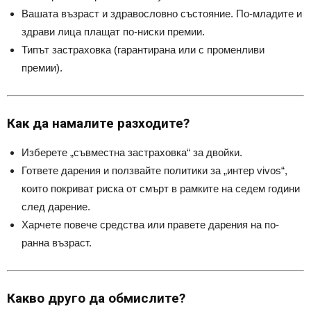
Вашата възраст и здравословно състояние. По-младите и
здрави лица плащат по-ниски премии.
Типът застраховка (гарантирана или с променливи
премии).
Как да намалите разходите?
Изберете „съвместна застраховка“ за двойки.
Гответе дарения и ползвайте политики за „интер vivos“,
които покриват риска от смърт в рамките на седем години
след дарение.
Харчете повече средства или правете дарения на по-
ранна възраст.
Какво друго да обмислите?