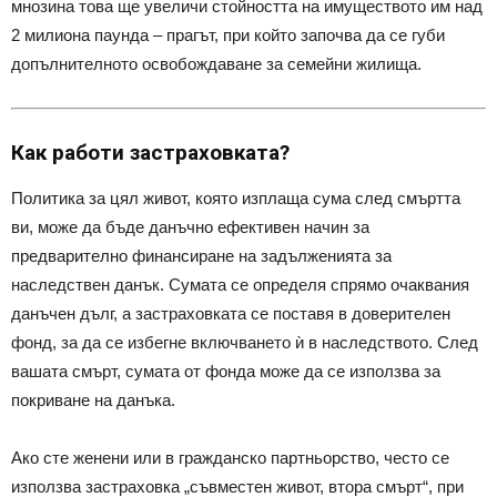
мнозина това ще увеличи стойността на имуществото им над
2 милиона паунда – прагът, при който започва да се губи
допълнителното освобождаване за семейни жилища.
Как работи застраховката?
Политика за цял живот, която изплаща сума след смъртта
ви, може да бъде данъчно ефективен начин за
предварително финансиране на задълженията за
наследствен данък. Сумата се определя спрямо очаквания
данъчен дълг, а застраховката се поставя в доверителен
фонд, за да се избегне включването ѝ в наследството. След
вашата смърт, сумата от фонда може да се използва за
покриване на данъка.
Ако сте женени или в гражданско партньорство, често се
използва застраховка „съвместен живот, втора смърт“, при