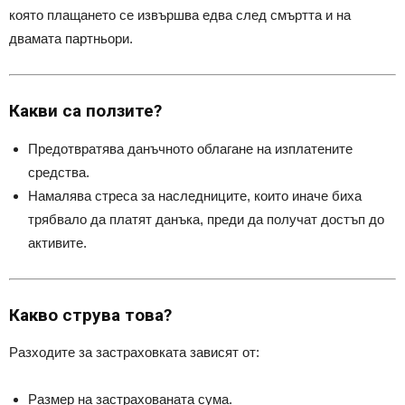
която плащането се извършва едва след смъртта и на
двамата партньори.
Какви са ползите?
Предотвратява данъчното облагане на изплатените
средства.
Намалява стреса за наследниците, които иначе биха
трябвало да платят данъка, преди да получат достъп до
активите.
Какво струва това?
Разходите за застраховката зависят от:
Размер на застрахованата сума.