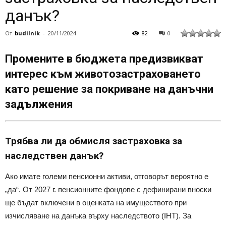
данък?
От
budilnik
-
20/11/2024
82
0
Промените в бюджета предизвикват
интерес към животозастраховането
като решение за покриване на данъчни
задължения
Трябва ли да обмисля застраховка за
наследствен данък?
Ако имате големи пенсионни активи, отговорът вероятно е
„да“. От 2027 г. пенсионните фондове с дефинирани вноски
ще бъдат включени в оценката на имуществото при
изчисляване на данъка върху наследството (IHT). За