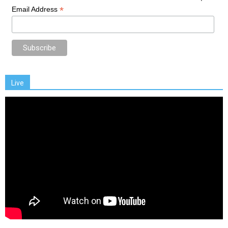
*
Email Address
Live