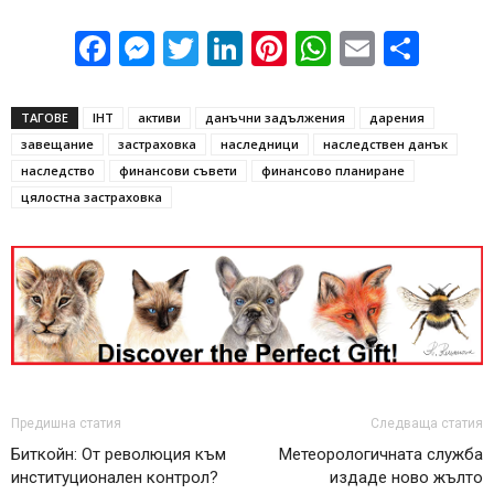
Facebook
Messenger
Twitter
LinkedIn
Pinterest
WhatsApp
Email
Sha
ТАГОВЕ
IHT
активи
данъчни задължения
дарения
завещание
застраховка
наследници
наследствен данък
наследство
финансови съвети
финансово планиране
цялостна застраховка
Предишна статия
Следваща статия
Биткойн: От революция към
Метеорологичната служба
институционален контрол?
издаде ново жълто