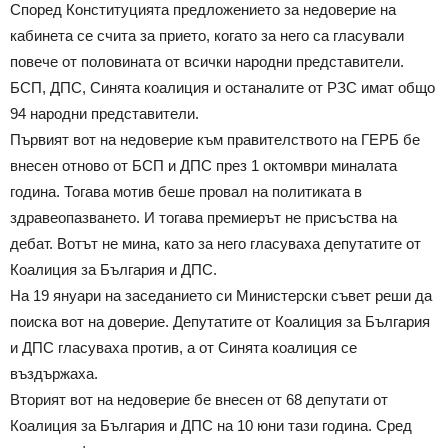
Според Конституцията предложението за недоверие на
кабинета се счита за прието, когато за него са гласували
повече от половината от всички народни представители.
БСП, ДПС, Синята коалиция и останалите от РЗС имат общо
94 народни представители.
Първият вот на недоверие към правителството на ГЕРБ бе
внесен отново от БСП и ДПС през 1 октомври миналата
година. Тогава мотив беше провал на политиката в
здравеопазването. И тогава премиерът не присъства на
дебат. Вотът не мина, като за него гласуваха депутатите от
Коалиция за България и ДПС.
На 19 януари на заседанието си Министерски съвет реши да
поиска вот на доверие. Депутатите от Коалиция за България
и ДПС гласуваха против, а от Синята коалиция се
въздържаха.
Вторият вот на недоверие бе внесен от 68 депутати от
Коалиция за България и ДПС на 10 юни тази година. Сред