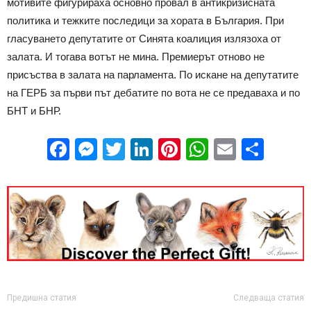
мотивите фигурираха основно провал в антикризисната
политика и тежките последици за хората в България. При
гласуването депутатите от Синята коалиция излязоха от
залата. И тогава вотът не мина. Премиерът отново не
присъства в залата на парламента. По искане на депутатите
на ГЕРБ за първи път дебатите по вота не се предаваха и по
БНТ и БНР.
Facebook
Messenger
Twitter
LinkedIn
Pinterest
WhatsApp
Email
Sha
Предишна статия
Следваща статия