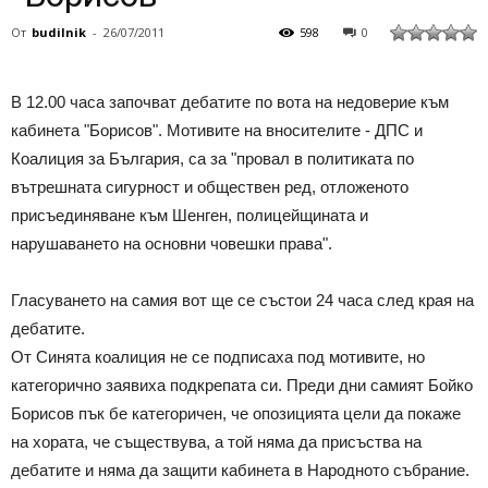
От
budilnik
-
26/07/2011
598
0
В 12.00 часа започват дебатите по вота на недоверие към
кабинета "Борисов". Мотивите на вносителите - ДПС и
Коалиция за България, са за "провал в политиката по
вътрешната сигурност и обществен ред, отложеното
присъединяване към Шенген, полицейщината и
нарушаването на основни човешки права".
Гласуването на самия вот ще се състои 24 часа след края на
дебатите.
От Синята коалиция не се подписаха под мотивите, но
категорично заявиха подкрепата си. Преди дни самият Бойко
Борисов пък бе категоричен, че опозицията цели да покаже
на хората, че съществува, а той няма да присъства на
дебатите и няма да защити кабинета в Народното събрание.