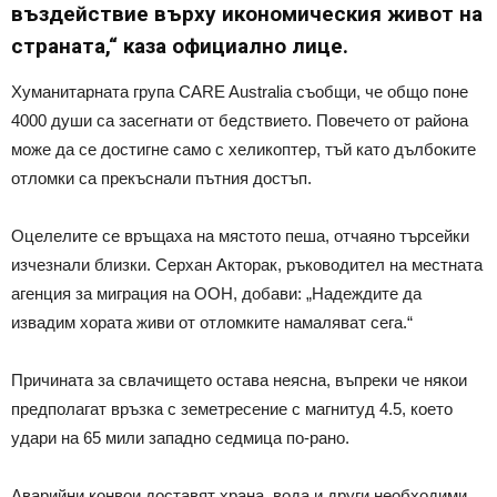
въздействие върху икономическия живот на
страната,“ каза официално лице.
Хуманитарната група CARE Australia съобщи, че общо поне
4000 души са засегнати от бедствието. Повечето от района
може да се достигне само с хеликоптер, тъй като дълбоките
отломки са прекъснали пътния достъп.
Оцелелите се връщаха на мястото пеша, отчаяно търсейки
изчезнали близки. Серхан Акторак, ръководител на местната
агенция за миграция на ООН, добави: „Надеждите да
извадим хората живи от отломките намаляват сега.“
Причината за свлачището остава неясна, въпреки че някои
предполагат връзка с земетресение с магнитуд 4.5, което
удари на 65 мили западно седмица по-рано.
Аварийни конвои доставят храна, вода и други необходими