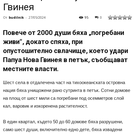
Гвинея
От
budilnik
-
27/05/2024
95
0
Повече от 2000 души бяха „погребани
живи“, докато спяха, при
опустошително свлачище, което удари
Папуа Нова Гвинея в петък, съобщават
местните власти.
Шест села в отдалечена част на тихоокеанската островна
нация бяха унищожени рано сутринта в петък. Сотни домове
на площ от шест мили са погребани под осемметров слой
кал, варовик и изкоренена растителност.
В един квартал, където 50 до 60 домове бяха разрушени,
само шест души, включително едно дете, бяха извадени