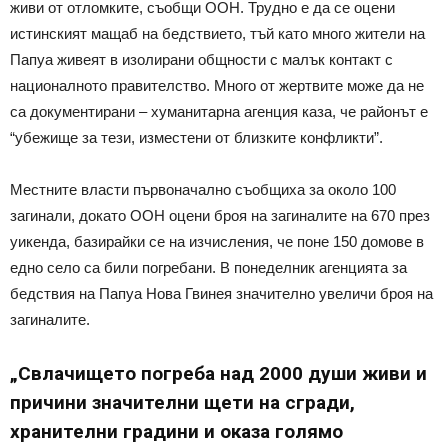
живи от отломките, съобщи ООН. Трудно е да се оцени
истинският мащаб на бедствието, тъй като много жители на
Папуа живеят в изолирани общности с малък контакт с
националното правителство. Много от жертвите може да не
са документирани – хуманитарна агенция каза, че районът е
“убежище за тези, изместени от близките конфликти”.
Местните власти първоначално съобщиха за около 100
загинали, докато ООН оцени броя на загиналите на 670 през
уикенда, базирайки се на изчисления, че поне 150 домове в
едно село са били погребани. В понеделник агенцията за
бедствия на Папуа Нова Гвинея значително увеличи броя на
загиналите.
„Свлачището погреба над 2000 души живи и
причини значителни щети на сгради,
хранителни градини и оказа голямо