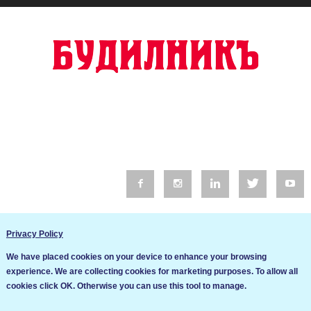
© 2016 Будилник. Всички права запазени.
Privacy Policy
Уебсайт изработка от Go Live UK
We have placed cookies on your device to enhance your browsing
Общи условия
experience. We are collecting cookies for marketing purposes. To allow all
Ние използваме бисквитки за да подобрим услугите си. Ако
cookies click OK. Otherwise you can use this tool to manage.
продължите да посещавате този сайт, ние приемаме, че се
Политика за сигурност и поверителност
съгласявате с използването им.