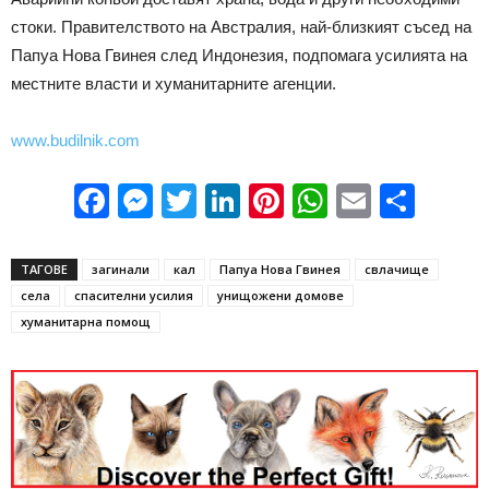
стоки. Правителството на Австралия, най-близкият съсед на
Папуа Нова Гвинея след Индонезия, подпомага усилията на
местните власти и хуманитарните агенции.
www.budilnik.com
Facebook
Messenger
Twitter
LinkedIn
Pinterest
WhatsApp
Email
Sha
ТАГОВЕ
загинали
кал
Папуа Нова Гвинея
свлачище
села
спасителни усилия
унищожени домове
хуманитарна помощ