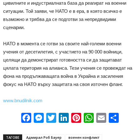
цивилните и индустриалната база да реагират на военни
ситуации. Той заяви, че НАТО е в ера, в която всичко е
възможно и трябва да се подготви за непредвидими
сценарии.
НАТО в момента се готви за своите най-големи военни
учения от десетилетия, с участието на 90 000 войници,
целящи да демонстрират готовността си да защитават
цялата територия на алианса. Тези учения се провеждат на
фона на продължаващата война в Украйна и засиления
фокус на НАТО върху защитата на своя източен фланг.
www.bnudilnik.com
Facebook
Messenger
Twitter
LinkedIn
Pinterest
WhatsApp
Email
Sha
ТАГОВЕ
Адмирал Роб Бауер
военен конфликт