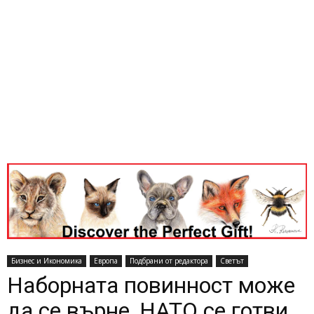
Бизнес и Икономика
Европа
Подбрани от редактора
Светът
Наборната повинност може
да се върне, НАТО се готви