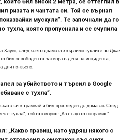
 който бил висок 2 метра, се оттеглил в
лил ризата и чантата си. Той се върнал
„показвайки мускули“. Те започнали да го
о тухла, която пропуснала и се счупила
на Хауит, след което двамата хвърлили тухлите по Джак
йто бил освободен от затвора в деня на инцидента,
а дни по-късно.
алел за убийството и търсил в Google
ебиване с тухла“.
ската си в трамвай и бил проследен до дома си. След
ек с тухла“, той отговорил: „Аз също го направих.“
л: „Какво правиш, като удряш някого с
уит отговорил с емотикон със смях.