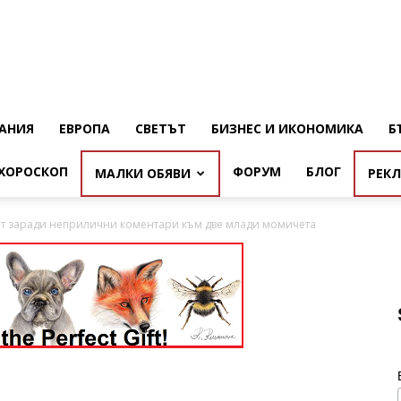
АНИЯ
ЕВРОПА
СВЕТЪТ
БИЗНЕС И ИКОНОМИКА
Б
ХОРОСКОП
ФОРУМ
БЛОГ
МАЛКИ ОБЯВИ
РЕК
т заради неприлични коментари към две млади момичета