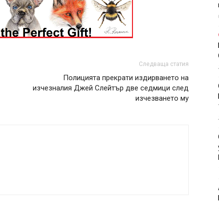
Следваща статия
Полицията прекрати издирването на
изчезналия Джей Слейтър две седмици след
изчезването му