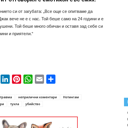
ието си от загубата: „Все още се опитваме да
жак вече не е с нас. Той беше само на 24 години и е
ушени. Той беше много обичан и оставя зад себе си
нини и приятели.“
book
ssenger
Twitter
LinkedIn
Pinterest
WhatsApp
Email
Share
 травма
неприлични коментари
Нотингам
ри
тухла
убийство