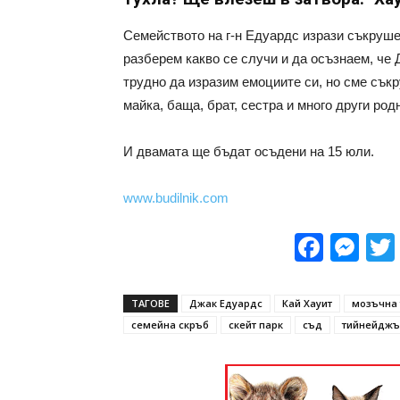
Семейството на г-н Едуардс изрази съкрушен
разберем какво се случи и да осъзнаем, че Д
трудно да изразим емоциите си, но сме съкр
майка, баща, брат, сестра и много други род
И двамата ще бъдат осъдени на 15 юли.
www.budilnik.com
Face
Me
ТАГОВЕ
Джак Едуардс
Кай Хауит
мозъчна
семейна скръб
скейт парк
съд
тийнейджъ