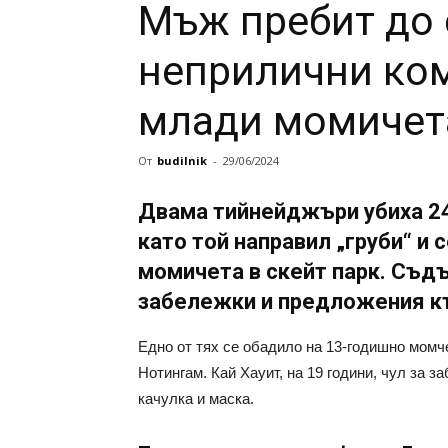
Мъж пребит до 
неприлични ко
млади момичет
От
budilnik
-
29/06/2024
Двама тийнейджъри убиха 2
като той направил „груби“ и
момичета в скейт парк. Съдъ
забележки и предложения к
Едно от тях се обадило на 13-годишно момче
Нотингам. Кай Хауит, на 19 години, чул за з
качулка и маска.