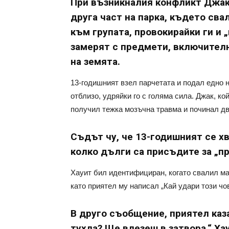
При възникналия конфликт Джак,
друга част на парка, където сва
към групата, провокирайки ги и 
замерят с предмети, включителн
на земята.
13-годишният взел парчетата и подал едно 
отблизо, удряйки го с голяма сила. Джак, ко
получил тежка мозъчна травма и починал дв
Съдът чу, че 13-годишният се хв
колко дълги са присъдите за „пр
Хауит бил идентифициран, когато свалил ма
като приятел му написал „Кай удари този чов
В друго съобщение, приятел каза
тухла? Ще влезеш в затвора.“ Ха