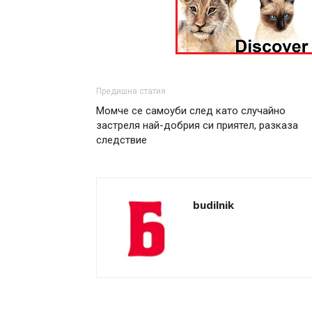
Предишна статия
Момче се самоуби след като случайно
застреля най-добрия си приятел, разказа
следствие
budilnik