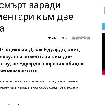
смърт заради
ментари към две
а
212
0
4-годишния Джак Едуардс, след
 сексуални коментари към две
т чу, че Едуардс направил обидни
ъм момичетата.
, което се върнало в парка с още двама мъже в
абележките и пристигнал скоро след това, носейки