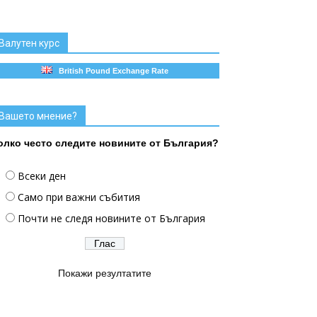
Валутен курс
British Pound Exchange Rate
Вашето мнение?
олко често следите новините от България?
Всеки ден
Само при важни събития
Почти не следя новините от България
Покажи резултатите