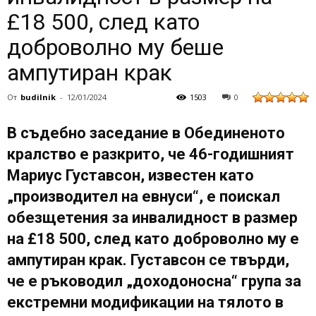
£18 500, след като
доброволно му беше
ампутиран крак
От
budilnik
-
12/01/2024
1503
0
В съдебно заседание в Обединеното
кралство е разкрито, че 46-годишният
Мариус Густавсон, известен като
„производител на евнуси“, е поискал
обезщетения за инвалидност в размер
на £18 500, след като доброволно му е
ампутиран крак. Густавсон се твърди,
че е ръководил „доходоносна“ група за
екстремни модификации на тялото в