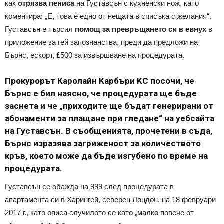
как
отрязва пениса
на Густавсън с кухненски нож, като
коментира: „Е, това е едно от нещата в списъка с желания“.
Густавсън е търсил
помощ за превръщането си в евнух
в
приложение за гей запознанства, преди да предложи на
Бърнс, ескорт, £500 за извършване на процедурата.
Прокурорът Каролайн Карбъри KC посочи, че
Бърнс е бил наясно, че процедурата ще бъде
заснета и че „приходите ще бъдат генерирани от
абонаменти за плащане при гледане“ на уебсайта
на Густавсън. В съобщенията, прочетени в съда,
Бърнс изразява загриженост за количеството
кръв, което може да бъде изгубено по време на
процедурата.
Густавсън се обажда на 999 след процедурата в
апартамента си в Харингей, северен Лондон, на 18 февруари
2017 г., като описа случилото се като „малко повече от