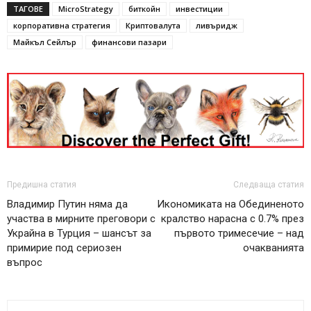
ТАГОВЕ
MicroStrategy
биткойн
инвестиции
корпоративна стратегия
Криптовалута
ливъридж
Майкъл Сейлър
финансови пазари
Предишна статия
Следваща статия
Владимир Путин няма да
Икономиката на Обединеното
участва в мирните преговори с
кралство нарасна с 0.7% през
Украйна в Турция – шансът за
първото тримесечие – над
примирие под сериозен
очакванията
въпрос