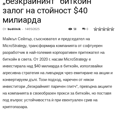
„безкрайният“ биткойн
залог на стойност $40
милиарда
От
budilnik
-
14/05/2025
58
0
Майкъл Сейлър, съосновател и председател на
MicroStrategy, трансформира компанията от софтуерен
разработчик в най-големия корпоративен притежател на
биткойн в света.
От 2020 г. насам MicroStrategy е
инвестирала над $40 милиарда в биткойн, използвайки
агресивна стратегия на ливъридж чрез емитиране на акции и
конвертируем дълг.
Този подход, наречен от някои
инвеститори „безкрайният паричен глитч“, превърна акциите
на компанията в своеобразен прокси за биткойн, но поставя
под въпрос устойчивостта ѝ при евентуален срив на
криптопазара.