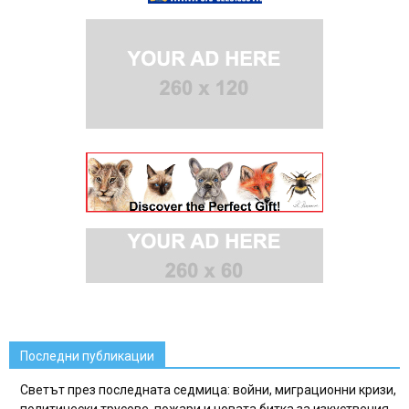
Последни публикации
Светът през последната седмица: войни, миграционни кризи,
политически трусове, пожари и новата битка за изкуствения