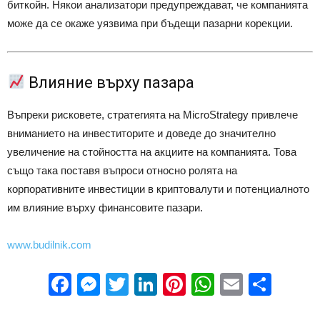
биткойн.
Някои анализатори предупреждават, че компанията
може да се окаже уязвима при бъдещи пазарни корекции.
Влияние върху пазара
Въпреки рисковете, стратегията на MicroStrategy привлече
вниманието на инвеститорите и доведе до значително
увеличение на стойността на акциите на компанията.
Това
също така поставя въпроси относно ролята на
корпоративните инвестиции в криптовалути и потенциалното
им влияние върху финансовите пазари.
www.budilnik.com
Facebook
Messenger
Twitter
LinkedIn
Pinterest
WhatsApp
Email
Sha