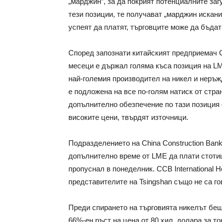
„марджин”, за да покрият потенциалните заг
тези позиции, те получават „марджин искани
успеят да платят, търговците може да бъдат
Според запознати китайският предприемач Ся
месеци е държал голяма къса позиция на LME
най-големия производител на никел и неръж
е подложена на все по-голям натиск от стра
допълнително обезпечение по тази позиция –
високите цени, твърдят източници.
Подразделението на China Construction Bank 
допълнително време от LME да плати стотиц
пропуснал в понеделник. CCB International H
представителите на Tsingshan също не са го
Преди спирането на търговията никелът беш
66%-ен ръст на цена от 80 хил. долара за т