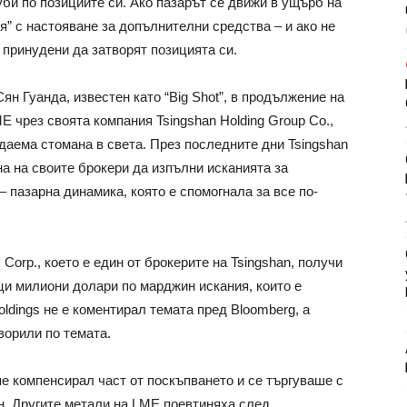
уби по позициите си. Ако пазарът се движи в ущърб на
я” с настояване за допълнителни средства – и ако не
 принудени да затворят позицията си.
н Гуанда, известен като “Big Shot”, в продължение на
 чрез своята компания Tsingshan Holding Group Co.,
даема стомана в света. През последните дни Tsingshan
на на своите брокери да изпълни исканията за
 пазарна динамика, която е спомогнала за все по-
Corp., което е един от брокерите на Tsingshan, получи
и милиони долари по марджин искания, които е
oldings не е коментирал темата пред Bloomberg, а
ворили по темата.
е компенсирал част от поскъпването и се търгуваше с
он. Другите метали на LME поевтиняха след