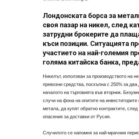
Лондонската борса за метал
своя пазар на никел, след к
затрудни брокерите да пла
къси позиции. Ситуацията п
участието на най-големия пр
голяма китайска банка, пред
Никелът, използван за производството на н
превозни средства, поскъпна с 250% за два 
началото на търговията във вторник. Безумн
случи на фона на опитите на инвеститорите
метала, да купят обратно контрактите, сле
опасения за доставки от Русия.
Случилото се напомня за най-мрачния период 