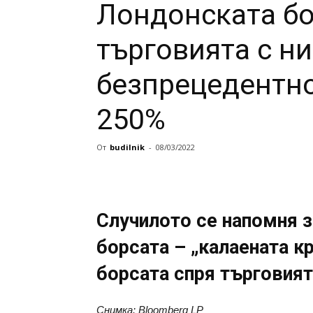
Лондонската бо
търговията с н
безпрецедентно
250%
От
budilnik
-
08/03/2022
Случилото се напомня з
борсата – „калаената кри
борсата спря търговият
Снимка: Bloomberg LP