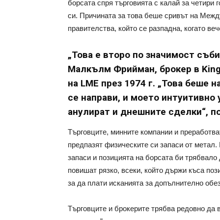
борсата спря търговията с калай за четири 
си. Причината за това беше сривът на Между
правителства, който се разпадна, когато ве
„Това е второ по значимост съби
Малкълм Фрийман, брокер в King
на LME през 1974 г. „Това беше 
се направи, и моето интуитивно 
анулират и днешните сделки“, п
Търговците, минните компании и преработват
предпазят физическите си запаси от метал.
запаси и позицията на борсата би трябвало 
повишат рязко, всеки, който държи къса поз
за да плати исканията за допълнително обе
Търговците и брокерите трябва редовно да в