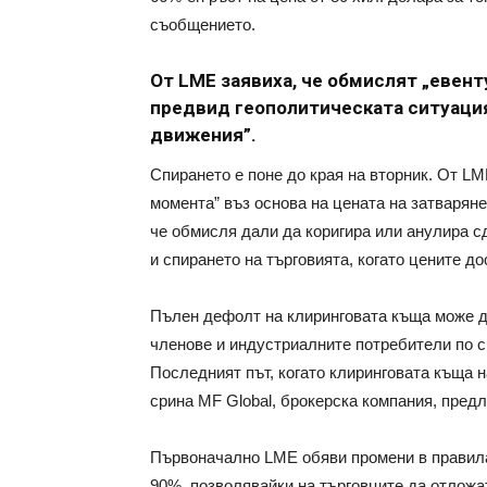
съобщението.
От LME заявиха, че обмислят „евент
предвид геополитическата ситуация
движения”.
Спирането е поне до края на вторник. От LM
момента” въз основа на цената на затваряне
че обмисля дали да коригира или анулира с
и спирането на търговията, когато цените до
Пълен дефолт на клиринговата къща може д
членове и индустриалните потребители по с
Последният път, когато клиринговата къща на
срина MF Global, брокерска компания, предл
Първоначално LME обяви промени в правилат
90%, позволявайки на търговците да отложа