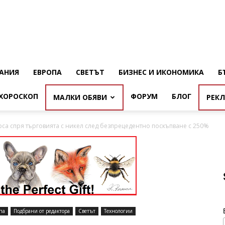
АНИЯ
ЕВРОПА
СВЕТЪТ
БИЗНЕС И ИКОНОМИКА
Б
ХОРОСКОП
ФОРУМ
БЛОГ
МАЛКИ ОБЯВИ
РЕК
са спря търговията с никел след безпрецедентно поскъпване с 250%
па
Подбрани от редактора
Светът
Технологии