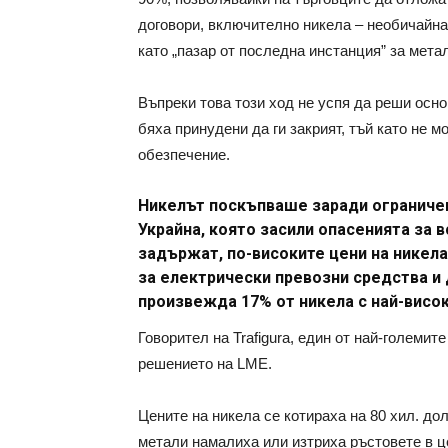
договори, включително никела – необичайна
като „пазар от последна инстанция” за мета
Въпреки това този ход не успя да реши осно
бяха принудени да ги закрият, тъй като не 
обезпечение.
Никелът поскъпваше заради ограничен
Украйна, която засили опасенията за 
задържат, по-високите цени на никела
за електрически превозни средства и 
произвежда 17% от никела с най-висок
Говорител на Trafigura, един от най-големит
решението на LME.
Цените на никела се котираха на 80 хил. дол
метали намалиха или изтриха ръстовете в ц