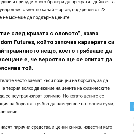
години и принуди много брокери да прекратят дейността
народния съвет по калай – орган, подкрепян от 22
че не можеше да поддържа цените.
тие след кризата с оловото”, казва
dom Futures, който започва кариерата си
най-правилното нещо, което трябваше да
усещане е, че вероятно ще се опитат да
ояснява той.
елите често заемат къси позиции на борсата, за да
 На теория всяко движение на цените на физическите
да се неутрализират взаимно. Но когато цените се
иция на борсата, трябва да намери все по-големи суми,
зпечение.
насят парични средства и ценни книжа, известни като