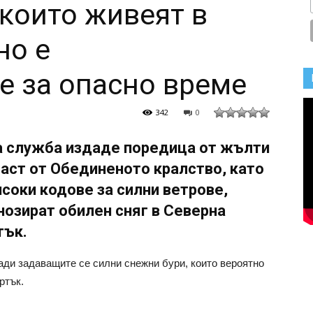
 които живеят в
но е
 за опасно време
342
0
а служба издаде поредица от жълти
аст от Обединеното кралство, като
исоки кодове за силни ветрове,
нозират обилен сняг в Северна
тък.
ади задаващите се силни снежни бури, които вероятно
ртък.