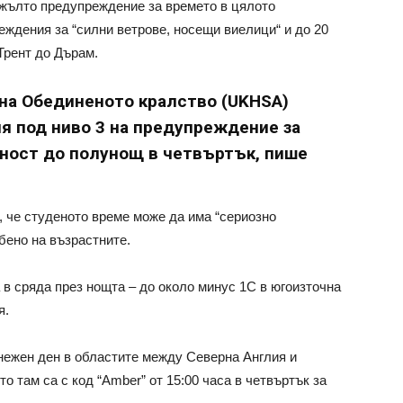
жълто предупреждение за времето в цялото
ждения за “силни ветрове, носещи виелици“ и до 20
 Трент до Дърам.
 на Обединеното кралство (UKHSA)
ия под ниво 3 на предупреждение за
ност до полунощ в четвъртък, пише
, че студеното време може да има “сериозно
бено на възрастните.
 в сряда през нощта – до около минус 1C в югоизточна
я.
нежен ден в областите между Северна Англия и
 там са с код “Amber” от 15:00 часа в четвъртък за