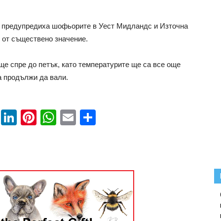
и предупредиха шофьорите в Уест Мидландс и Източна
е от съществено значение.
ще спре до петък, като температурите ще са все още
а продължи да вали.
book
ssenger
Twitter
LinkedIn
Pinterest
WhatsApp
Email
Share