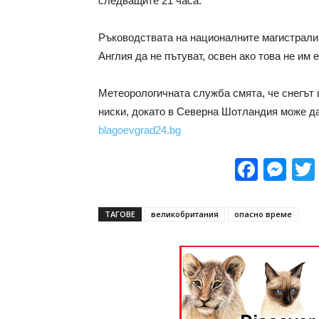
следващите 21 часа.
Ръководствата на националните магистрал
Англия да не пътуват, освен ако това не им 
Метеорологичната служба смята, че снегът 
ниски, докато в Северна Шотландия може д
blagoevgrad24.bg
Face
Me
ТАГОВЕ
великобритания
опасно време