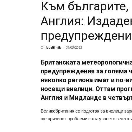
Към българите,
Англия: Издаде
предупреждение
От
budilnik
-
09/03/2023
Британската метеорологичн
предупреждения за голяма ч
няколко региона имат и по-в
носещи виелици. Оттам прог
Англия и Мидландс в четвър
Великобритания се подготвя за виелици зар
ще причинят проблеми с пътуването в четвъ