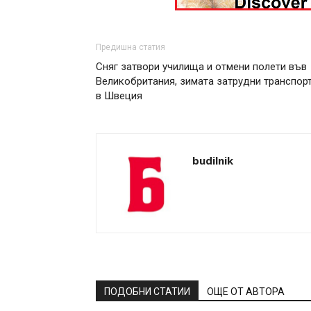
Предишна статия
Сняг затвори училища и отмени полети във
Великобритания, зимата затрудни транспор
в Швеция
budilnik
ПОДОБНИ СТАТИИ
ОЩЕ ОТ АВТОРА