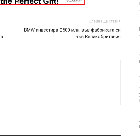
Следваща статия
BMW инвестира £500 млн. във фабриката си
та
във Великобритания