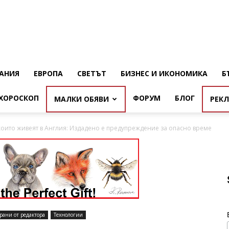
АНИЯ
ЕВРОПА
СВЕТЪТ
БИЗНЕС И ИКОНОМИКА
Б
ХОРОСКОП
ФОРУМ
БЛОГ
МАЛКИ ОБЯВИ
РЕК
които живеят в Англия: Издадено е предупреждение за опасно време
рани от редактора
Технологии