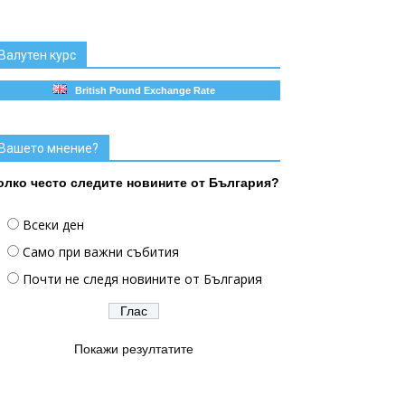
Валутен курс
British Pound Exchange Rate
Вашето мнение?
олко често следите новините от България?
Всеки ден
Само при важни събития
Почти не следя новините от България
Покажи резултатите