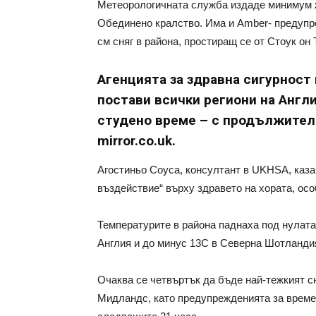
Метеорологичната служба издаде минимум 
Обединено кралство. Има и Amber- предупре
см сняг в района, простиращ се от Стоук он
Агенцията за здравна сигурност
постави всички региони на Англ
студено време – с продължител
mirror.co.uk.
Агостиньо Соуса, консултант в UKHSA, каза
въздействие“ върху здравето на хората, осо
Температурите в района паднаха под нулата
Англия и до минус 13C в Северна Шотланди
Очаква се четвъртък да бъде най-тежкият с
Мидландс, като предупрежденията за времето