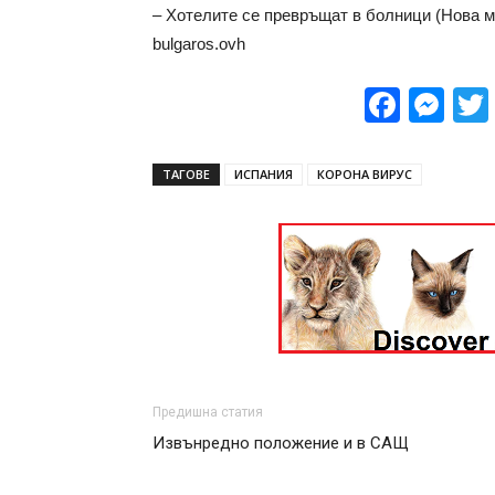
– Хотелите се превръщат в болници (Нова м
bulgaros.ovh
Face
Me
ТАГОВЕ
ИСПАНИЯ
КОРОНА ВИРУС
Предишна статия
Извънредно положение и в САЩ