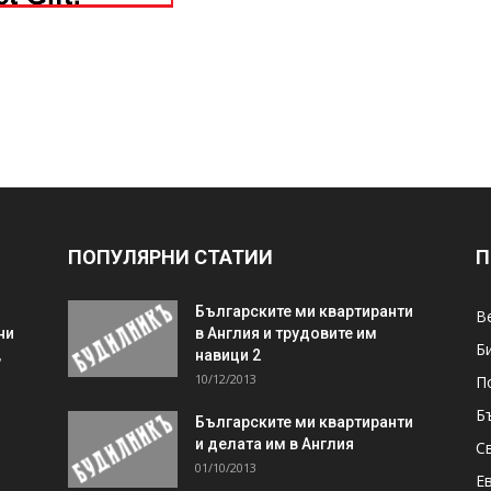
ПОПУЛЯРНИ СТАТИИ
П
Българските ми квартиранти
В
ни
в Англия и трудовите им
Б
,
навици 2
10/12/2013
П
Б
Българските ми квартиранти
и делата им в Англия
С
01/10/2013
Е