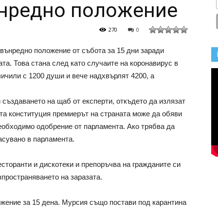
ънредно положение
270
0
вънредно положение от събота за 15 дни заради
та. Това стана след като случаите на коронавирус в
ичили с 1200 души и вече надхвърлят 4200, а
създаването на щаб от експерти, откъдето да излязат
та конституция премиерът на страната може да обяви
необходимо одобрение от парламента. Ако трябва да
асувано в парламента.
есторанти и дискотеки и препоръчва на гражданите си
азпространяването на заразата.
жение за 15 дена. Мурсия също постави под карантина