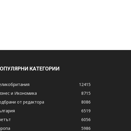
ОПУЛЯРНИ КАТЕГОРИИ
еликобритания
12415
изнес и Икономика
8715
одбрани от редактора
8086
ългария
6519
ветът
6056
вропа
5986