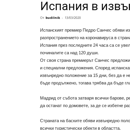
Испания в изв
От
budilnik
-
13/03/2020
Испанският премиер Педро Санчес обяви из
разпространението на коронавируса в страна
Испания през последните 24 часа са се увел
починалите са над 120 души.
От своя страна премиерът Санчес предложи 
и специални предложения. Според испанска
извънредно положение за 15 дни, без да е 
бъде продължено, тогава трябва да бъде гл
Мадрид от събота затваря всички барове, р
да останат по домовете, за де се избегне р
Страната на баските обяви извънредно поло
всички туристически обекти в областта.