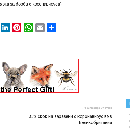
ярка за борба с коронавируса).
book
ssenger
Twitter
LinkedIn
Pinterest
WhatsApp
Email
Share
Следваща статия
35% скок на заразени с коронавирус във
Великобритания