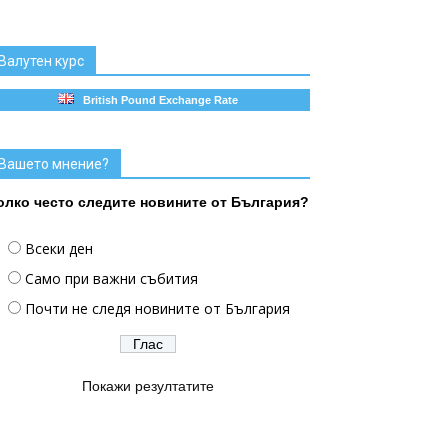
Валутен курс
British Pound Exchange Rate
Вашето мнение?
олко често следите новините от България?
Всеки ден
Само при важни събития
Почти не следя новините от България
Покажи резултатите