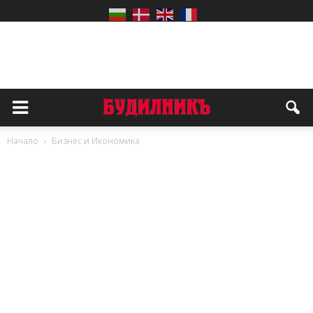
Начало
Бизнес и Икономика