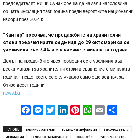
председателят Риши Сунак обеща да намали наполовина
общата инфлация тази година преди вероятните национални
избори през 2024 г.
“Кантар” посочва, че продажбите на хранителни
стоки през четирите седмици до 29 октомври са се
увеличили със 7,4% в сравнение с миналата година.
Делът на продажбите чрез промоции се е увеличил във
всеки магазин за хранителни стоки в сравнение с миналата
година – нещо, което се е случвало само още веднъж за
близо десет години.
news.bg
Facebook
Messenger
Twitter
LinkedIn
Pinterest
WhatsApp
Email
Sha
ТАГОВЕ
великобритания
годишна инфлация
законодатели
инфлация
коледно пазаруване
продажби
супермаркети