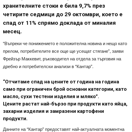
хранителните стоки е била 9,7% през
четирите седмици до 29 октомври, което е
спад от 11% спрямо доклада от миналия
месец.
“Въпреки че понижението е положителна новина и нещо като
прелом, потребителите все още ще усещат стягане”, заяви
Фрейзър Маккевит, ръководител на отдела за търговия на
дребно и потребителски анализи в “Кантар”.
“Отчитаме спад на цените от година на година
само при ограничен брой основни категории, като
масло, сухи тестени изделия и мляко”.
Цените растат най-бързо при продукти като яйца,
захарни изделия и замразени картофени
продукти.
Данните на “Кантар” предоставят най-актуалната моментна