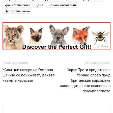
хранителни стоки
цени
ценови намаления
Централна банка
Предишна статия
Следваща статия
Жилищни пазари на Острова:
Чарлз Трети представи в
Цените се понижават, докато
тронно слово пред
наемите нарасват
британския парламент
законодателните планове на
правителството