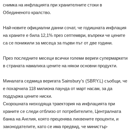
снимка на инфлацията при хранителните стоки в
Обединеното кралство.
Най-новите официални данни сочат, че годишната инфлация
на храните е била 12,1% през септември, въпреки че цените
са се понижили за месеца за първи път от две години.
През последните месеци всички големи вериги супермаркети
в страната намалиха цените на някои основни продукти.
Миналата седмица веригата Sainsbury’s (SBRY.L) съобщи, че
е похарчила 118 милиона паунда от март насам, за да
поддържа цените ниски.
Скорошната низходяща траектория на инфлацията при
храните се следи отблизо от потребителите, Централната
банка на Англия, която преценява лихвените проценти, и
законодателите, като се има предвид, че министър-