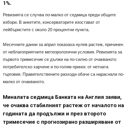
1%.
Ревизията се случва по-малко от седмица преди общите
избори. В анкетите, консерваторите изостават от
лейбъристите с около 20 процентни пункта.
Месечните данни за април показаха нулев растеж, причинен
от неблагоприятните метеорологични условия. Ревизията за
първото тримесечие се дължи на по-силно от очакваното
потребителско харчене и по-голям принос от нетната
търговия. Правителствените разходи обаче са нараснали по-
малко от очакваното.
Миналата седмица Банката на Англия заяви,
че очаква стабилният растеж от началото на
годината да продължи и през второто
тримесечие с прогнозирано разширяване от