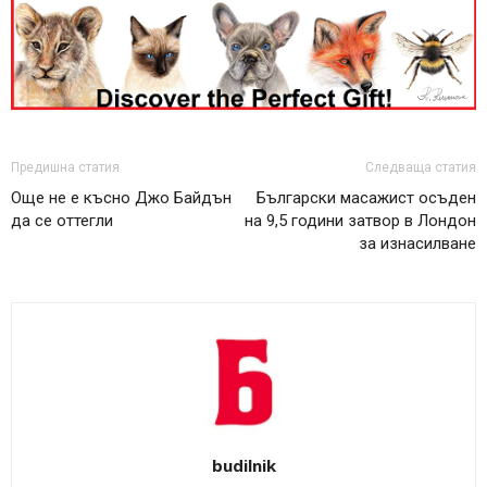
Предишна статия
Следваща статия
Още не е късно Джо Байдън
Български масажист осъден
да се оттегли
на 9,5 години затвор в Лондон
за изнасилване
budilnik