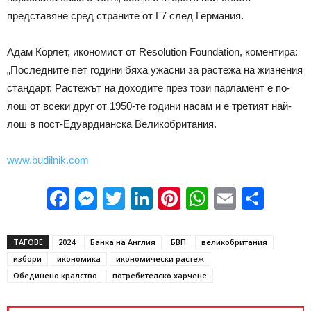
представяне сред страните от Г7 след Германия.
Адам Корлет, икономист от Resolution Foundation, коментира:
„Последните пет години бяха ужасни за растежа на жизнения
стандарт. Растежът на доходите през този парламент е по-
лош от всеки друг от 1950-те години насам и е третият най-
лош в пост-Едуардианска Великобритания.
www.budilnik.com
Facebook
Messenger
Twitter
LinkedIn
Pinterest
WhatsApp
Email
Sha
ТАГОВЕ
2024
Банка на Англия
БВП
великобритания
избори
икономика
икономически растеж
Обединено кралство
потребителско харчене