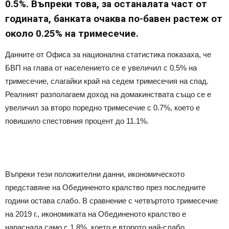
0.5%. Въпреки това, за останалата част от
годината, банката очаква по-бавен растеж от
около 0.25% на тримесечие.
Данните от Офиса за национална статистика показаха, че
БВП на глава от населението се е увеличил с 0.5% на
тримесечие, слагайки край на седем тримесечия на спад.
Реалният разполагаем доход на домакинствата също се е
увеличил за второ поредно тримесечие с 0.7%, което е
повишило спестовния процент до 11.1%.
Въпреки тези положителни данни, икономическото
представяне на Обединеното кралство през последните
години остава слабо. В сравнение с четвъртото тримесечие
на 2019 г., икономиката на Обединеното кралство е
нараснала само с 1.8%, което е второто най-слабо