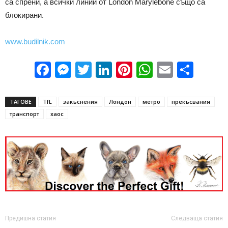
са спрени, а всички линии от London Marylebone също са
блокирани.
www.budilnik.com
Facebook
Messenger
Twitter
LinkedIn
Pinterest
WhatsApp
Email
Sha
ТАГОВЕ
TfL
закъснения
Лондон
метро
прекъсвания
транспорт
хаос
Предишна статия
Следваща статия