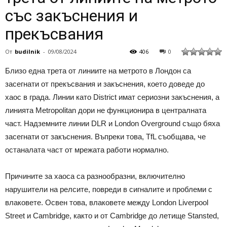
със закъснения и
прекъсвания
От
budilnik
-
09/08/2024
406
0
Близо една трета от линиите на метрото в Лондон са
засегнати от прекъсвания и закъснения, което доведе до
хаос в града. Линии като District имат сериозни закъснения, а
линията Metropolitan дори не функционира в централната
част. Надземните линии DLR и London Overground също бяха
засегнати от закъснения. Въпреки това, TfL съобщава, че
останалата част от мрежата работи нормално.
Причините за хаоса са разнообразни, включително
нарушители на релсите, повреди в сигналите и проблеми с
влаковете. Освен това, влаковете между London Liverpool
Street и Cambridge, както и от Cambridge до летище Stansted,