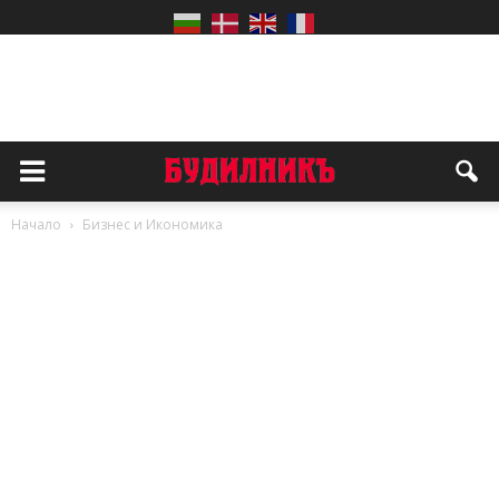
Начало
Бизнес и Икономика