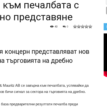
 към печалбата с
но представяне
43
0
я концерн представляват нов
на търговията на дребно
 Mauritz AB се завърна към печалбата, успявайки да
ов бичи сигнал за сектора на търговията на дребно.
а база предварителни резултати печалба преди