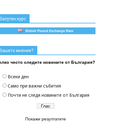
Валутен курс
British Pound Exchange Rate
Вашето мнение?
олко често следите новините от България?
Всеки ден
Само при важни събития
Почти не следя новините от България
Покажи резултатите