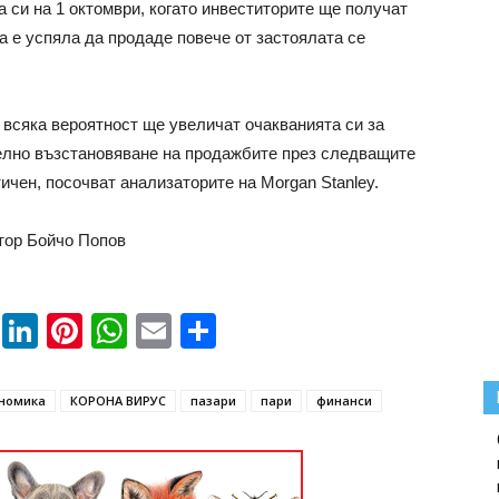
 си на 1 октомври, когато инвеститорите ще получат
а е успяла да продаде повече от застоялата се
всяка вероятност ще увеличат очакванията си за
телно възстановяване на продажбите през следващите
ичен, посочват анализаторите на Morgan Stanley.
тор Бойчо Попов
book
ssenger
Twitter
LinkedIn
Pinterest
WhatsApp
Email
Share
номика
КОРОНА ВИРУС
пазари
пари
финанси