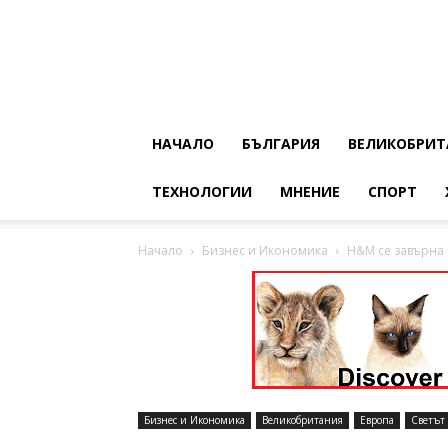
НАЧАЛО
БЪЛГАРИЯ
ВЕЛИКОБРИТ
ТЕХНОЛОГИИ
МНЕНИЕ
СПОРТ
Начало
Бизнес и Икономика
H&M се завърна 
Бизнес и Икономика
Великобритания
Европа
Светът