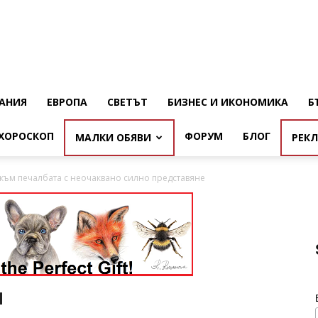
АНИЯ
ЕВРОПА
СВЕТЪТ
БИЗНЕС И ИКОНОМИКА
Б
ХОРОСКОП
ФОРУМ
БЛОГ
МАЛКИ ОБЯВИ
РЕК
към печалбата с неочаквано силно представяне