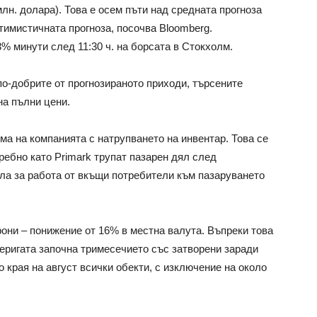
млн. долара). Това е осем пъти над средната прогноза
тимистичната прогноза, посочва Bloomberg.
% минути след 11:30 ч. на борсата в Стокхолм.
о-добрите от прогнозираното приходи, търсените
на пълни цени.
ма на компанията с натрупването на инвентар. Това се
ребно като Primark трупат пазарен дял след
ла за работа от вкъщи потребители към пазаруването
они – понижение от 16% в местна валута. Въпреки това
Веригата започна тримесечието със затворени заради
о края на август всички обекти, с изключение на около