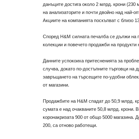
данъците достига около 2 млрд. крони (230 
на анализаторите и почти двойно над най-оп
Акциите на компанията поскъпват с близо 13
Според H&M силната печалба се дължи на п
колекции и повечето продажби на продукти 
Данните успокоиха притесненията за пробле
случва, докато по-достъпните търговци на д
завръщането на търсещите по-удобни облек
от магазини.
Продажбите на H&M спадат до 50,9 млрд. кр
сумата е над очакваните 50,8 млрд. крони. 
коронакризата 900 от общо 5000 магазина. Д
200, са отново работещи.