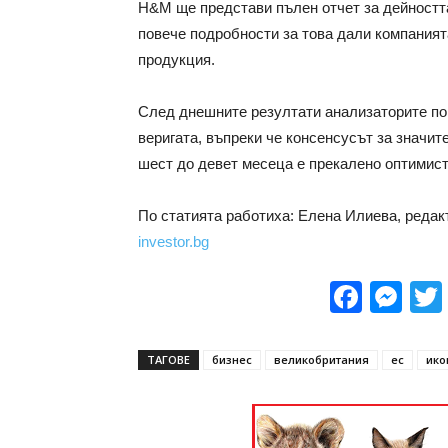
H&M ще представи пълен отчет за дейността
повече подробности за това дали компаният
продукция.
След днешните резултати анализаторите по 
веригата, въпреки че консенсусът за значи
шест до девет месеца е прекалено оптимист
По статията работиха: Елена Илиева, редак
investor.bg
Face
Me
ТАГОВЕ
бизнес
великобритания
ес
ико