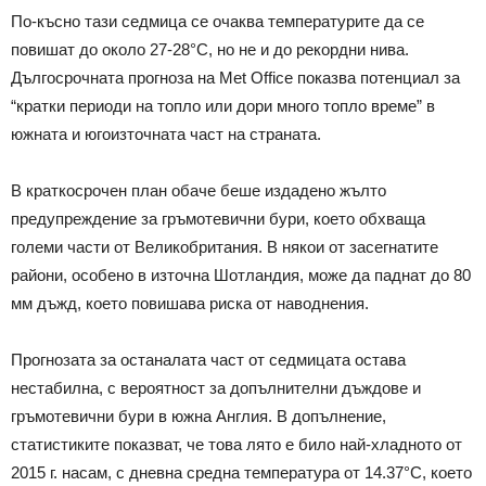
По-късно тази седмица се очаква температурите да се
повишат до около 27-28°C, но не и до рекордни нива.
Дългосрочната прогноза на Met Office показва потенциал за
“кратки периоди на топло или дори много топло време” в
южната и югоизточната част на страната.
В краткосрочен план обаче беше издадено жълто
предупреждение за гръмотевични бури, което обхваща
големи части от Великобритания. В някои от засегнатите
райони, особено в източна Шотландия, може да паднат до 80
мм дъжд, което повишава риска от наводнения.
Прогнозата за останалата част от седмицата остава
нестабилна, с вероятност за допълнителни дъждове и
гръмотевични бури в южна Англия. В допълнение,
статистиките показват, че това лято е било най-хладното от
2015 г. насам, с дневна средна температура от 14.37°C, което