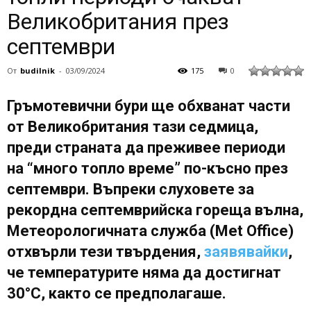
Великобритания през
септември
От
budilnik
-
03/09/2024
175
0
Гръмотевични бури ще обхванат части
от Великобритания тази седмица,
преди страната да преживее периоди
на “много топло време” по-късно през
септември. Въпреки слуховете за
рекордна септемврийска гореща вълна,
Метеорологичната служба (Met Office)
отхвърли тези твърдения,
заявявайки
,
че температурите няма да достигнат
30°C, както се предполагаше.