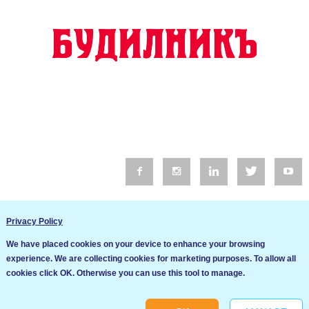
© 2016 Будилник. Всички права запазени.
Privacy Policy
Уебсайт изработка от Go Live UK
We have placed cookies on your device to enhance your browsing
Общи условия
experience. We are collecting cookies for marketing purposes. To allow all
Ние използваме бисквитки за да подобрим услугите си. Ако
cookies click OK. Otherwise you can use this tool to manage.
продължите да посещавате този сайт, ние приемаме, че се
Политика за сигурност и поверителност
съгласявате с използването им.