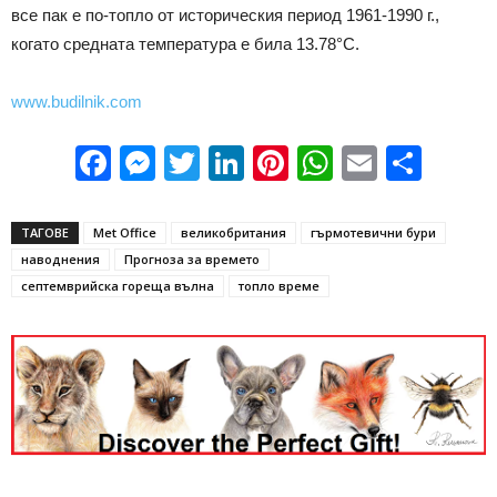
все пак е по-топло от историческия период 1961-1990 г.,
когато средната температура е била 13.78°C.
www.budilnik.com
Facebook
Messenger
Twitter
LinkedIn
Pinterest
WhatsApp
Email
Sha
ТАГОВЕ
Met Office
великобритания
гърмотевични бури
наводнения
Прогноза за времето
септемврийска гореща вълна
топло време