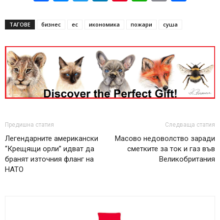
ТАГОВЕ
бизнес
ес
икономика
пожари
суша
Предишна статия
Следваща статия
Легендарните американски
Масово недоволство заради
“Крещящи орли” идват да
сметките за ток и газ във
бранят източния фланг на
Великобритания
НАТО