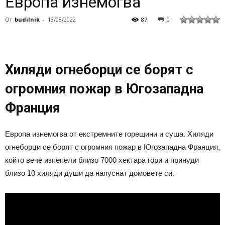
Европа изнемогва
От
budilnik
-
13/08/2022
87
0
Хиляди огнеборци се борят с
огромния пожар в Югозападна
Франция
Европа изнемогва от екстремните горещини и суша. Хиляди
огнеборци се борят с огромния пожар в Югозападна Франция,
който вече изпепели близо 7000 хектара гори и принуди
близо 10 хиляди души да напуснат домовете си.