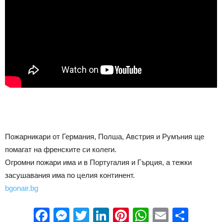
Пожарникари от Германия, Полша, Австрия и Румъния ще
помагат на френските си колеги.
Огромни пожари има и в Португалия и Гърция, а тежки
засушавания има по целия континент.
bgonair.bg
Facebook
Messenger
Twitter
LinkedIn
Pinterest
WhatsApp
Email
Sha