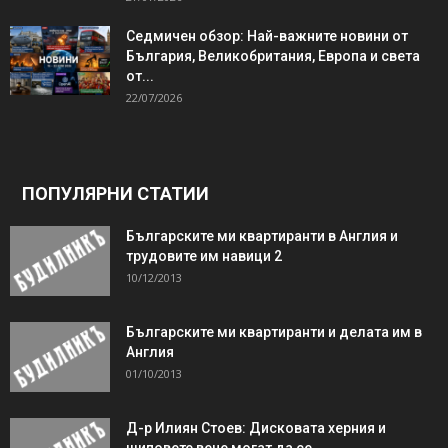
Седмичен обзор: Най-важните новини от
България, Великобритания, Европа и света
от...
22/07/2026
ПОПУЛЯРНИ СТАТИИ
Българските ми квартиранти в Англия и
трудовите им навици 2
10/12/2013
Българските ми квартиранти и делата им в
Англия
01/10/2013
Д-р Илиян Стоев: Дисковата херния и
шиповете вече могат да се…...