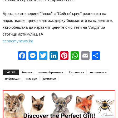
Британските вериги “Теско” и “Сейнсбърис” реагираха на
нарастващия ценови натиск върху бюджетите на клиентите,
като обещаха да изравнят цените си с тези на “Алди” за
стотици артикули.БТА
economynews.bg
Facebook
Messenger
Twitter
LinkedIn
Pinterest
WhatsApp
Email
Sha
ТАГОВЕ
бизнес
великобритания
Германия
икономика
инфлация
пазари
финанси