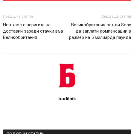
Предишна статия
Следваща статия
Нов хаос с веригите нa
Великобритания осъди Sony
дocтaвĸи заради стачки във
да заплати компенсации в
Великобритания
размер на 5 милиарда паунда
budilnik