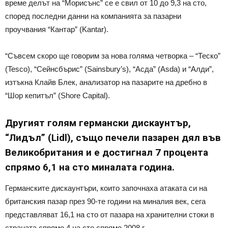
време делът на “Морисънс” се е свил от 10 до 9,3 на сто,
според последни данни на компанията за пазарни
проучвания “Кантар” (Kantar).
“Съвсем скоро ще говорим за нова голяма четворка – “Теско”
(Tesco), “Сейнсбърис” (Sainsbury’s), “Асда” (Asda) и “Алди”,
изтъкна Клайв Блек, анализатор на пазарите на дребно в
“Шор кепитъл” (Shore Capital).
Другият голям германски дискаунтър,
“Лидъл” (Lidl), също печели пазарен дял във
Великобритания и е достигнал 7 процента
спрямо 6,1 на сто миналата година.
Германските дискаунтъри, които започнаха атаката си на
британския пазар през 90-те години на миналия век, сега
представляват 16,1 на сто от пазара на хранителни стоки в
страната спрямо 4 на сто спрямо 2008 г.