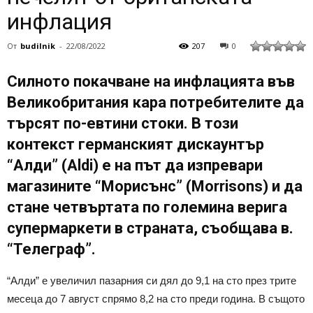
инфлация
От
budilnik
-
22/08/2022
207
0
Силното покачване на инфлацията във
Великобритания кара потребителите да
търсят по-евтини стоки. В този
контекст германският дискаунтър
“Алди” (Aldi) е на път да изпревари
магазините “Морисънс” (Morrisons) и да
стане четвъртата по големина верига
супермаркети в страната, съобщава в.
“Телеграф”.
“Алди” е увеличил пазарния си дял до 9,1 на сто през трите
месеца до 7 август спрямо 8,2 на сто преди година. В същото