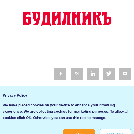
© 2016 Будилник. Всички права запазени.
Privacy Policy
Уебсайт изработка от Go Live UK
We have placed cookies on your device to enhance your browsing
Общи условия
experience. We are collecting cookies for marketing purposes. To allow all
Ние използваме бисквитки за да подобрим услугите си. Ако
cookies click OK. Otherwise you can use this tool to manage.
продължите да посещавате този сайт, ние приемаме, че се
Политика за сигурност и поверителност
съгласявате с използването им.