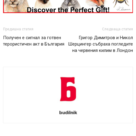
Предишна статия
Следваща статия
Получен е сигнал за готвен
Григор Димитров и Никол
терористичен акт в България
Шерцингер събраха погледите
на червения килим в Лондон
budilnik