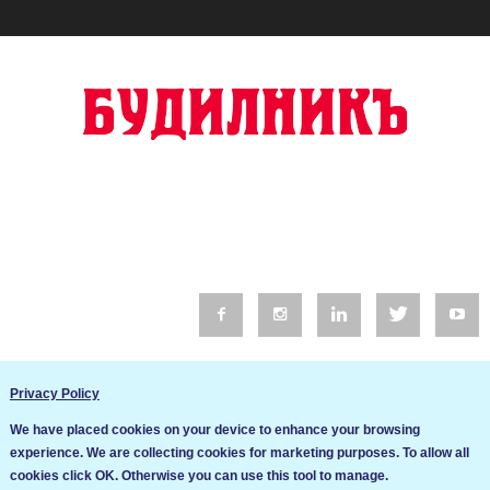
© 2016 Будилник. Всички права запазени.
Privacy Policy
Уебсайт изработка от Go Live UK
We have placed cookies on your device to enhance your browsing
Общи условия
experience. We are collecting cookies for marketing purposes. To allow all
Ние използваме бисквитки за да подобрим услугите си. Ако
cookies click OK. Otherwise you can use this tool to manage.
продължите да посещавате този сайт, ние приемаме, че се