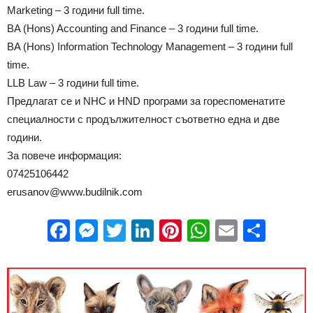
Marketing – 3 години full time.
BA (Hons) Accounting and Finance – 3 години full time.
BA (Hons) Information Technology Management – 3 години full
time.
LLB Law – 3 години full time.
Предлагат се и NHC и HND програми за гореспоменатите
специалности с продължителност съответно една и две
години.
За повече информация:
07425106442
erusanov@www.budilnik.com
Facebook
Messenger
Twitter
LinkedIn
Pinterest
WhatsApp
Email
Sha