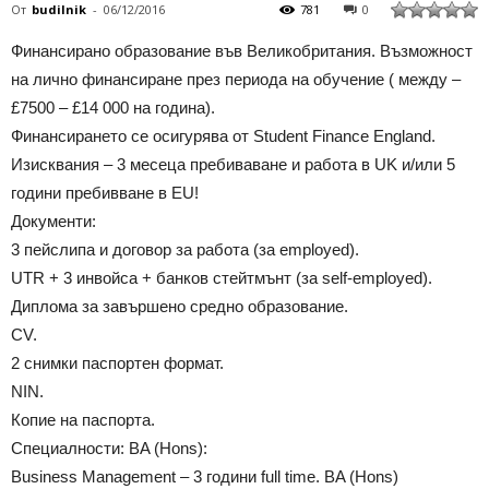
От
budilnik
-
06/12/2016
781
0
Финансирано образование във Великобритания. Възможност
на лично финансиране през периода на обучение ( между –
£7500 – £14 000 на година).
Финансирането се осигурява от Student Finance England.
Изисквания – 3 месеца пребиваване и работа в UK и/или 5
години пребивване в EU!
Документи:
3 пейслипа и договор за работа (за employed).
UTR + 3 инвойса + банков стейтмънт (за self-employed).
Диплома за завършено средно образование.
CV.
2 снимки паспортен формат.
NIN.
Копие на паспорта.
Специалности: BA (Hons):
Business Management – 3 години full time. BA (Hons)