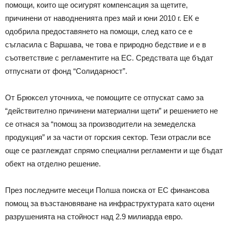
помощи, които ще осигурят компенсация за щетите,
причинени от наводненията през май и юни 2010 г. ЕК е
одобрила предоставянето на помощи, след като се е
съгласила с Варшава, че това е природно бедствие и е в
съответствие с регламентите на ЕС. Средствата ще бъдат
отпуснати от фонд “Солидарност”.
От Брюксел уточниха, че помощите се отпускат само за
“действително причинени материални щети” и решението не
се отнася за “помощ за производители на земеделска
продукция” и за части от горския сектор. Тези отрасли все
още се разглеждат спрямо специални регламенти и ще бъдат
обект на отделно решение.
През последните месеци Полша поиска от ЕС финансова
помощ за възстановяване на инфраструктурата като оцени
разрушенията на стойност над 2.9 милиарда евро.