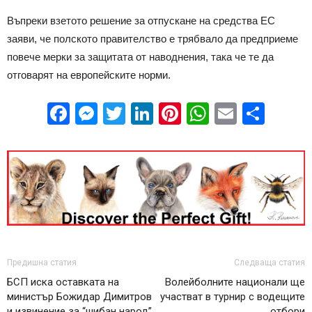
Въпреки взетото решение за отпускане на средства ЕС
заяви, че полското правителство е трябвало да предприеме
повече мерки за защитата от наводнения, така че те да
отговарят на европейските норми.
Facebook
Messenger
Twitter
LinkedIn
Pinterest
WhatsApp
Email
Sha
Предишна статия
Следваща статия
БСП иска оставката на
Волейболните национали ще
министър Божидар Димитров
участват в турнир с водещите
и извинение за “шибан народ”
отбори