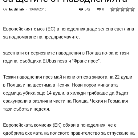
От
budilnik
-
10/08/2010
342
0
Европейският съюз (ЕС) в понеделник даде зелена светлина
за подпомагане на предприемачите,
засегнати от сериозните наводнения в Полша по-рано тази
година, съобщиха EUbusiness и “Франс прес”.
Тежки наводнения през май и юни отнеха живота на 22 души
в Полша и на шестима в Чехия. Нови порои миналата
седмица убиха още 14 души, а хиляди трябваше да бъдат
евакуирани в различни части на Полша, Чехия и Германия
тази събота и неделя.
Европейската комисия (ЕК) обяви в понеделник, че е
одобрила схемата на полското правителство за отпускане на