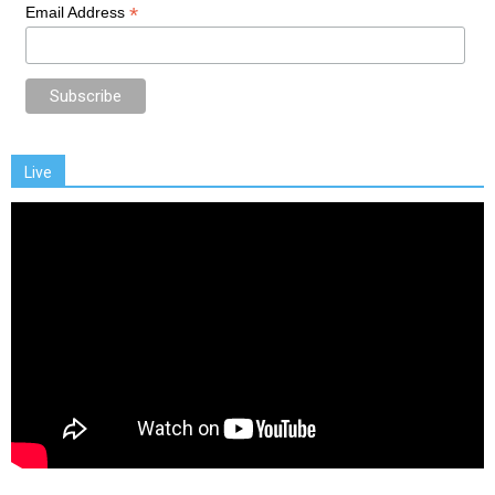
*
Email Address
Live