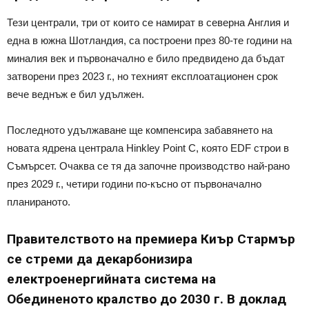
Тези централи, три от които се намират в северна Англия и
една в южна Шотландия, са построени през 80-те години на
миналия век и първоначално е било предвидено да бъдат
затворени през 2023 г., но техният експлоатационен срок
вече веднъж е бил удължен.
Последното удължаване ще компенсира забавянето на
новата ядрена централа Hinkley Point C, която EDF строи в
Съмърсет. Очаква се тя да започне производство най-рано
през 2029 г., четири години по-късно от първоначално
планираното.
Правителството на премиера Киър Стармър
се стреми да декарбонизира
електроенергийната система на
Обединеното кралство до 2030 г. В доклад