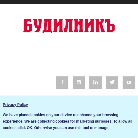
© 2016 Будилник. Всички права запазени.
Privacy Policy
Уебсайт изработка от Go Live UK
We have placed cookies on your device to enhance your browsing
Общи условия
experience. We are collecting cookies for marketing purposes. To allow all
Ние използваме бисквитки за да подобрим услугите си. Ако
cookies click OK. Otherwise you can use this tool to manage.
продължите да посещавате този сайт, ние приемаме, че се
Политика за сигурност и поверителност
съгласявате с използването им.