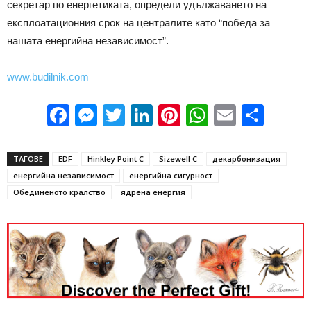
секретар по енергетиката, определи удължаването на
експлоатационния срок на централите като “победа за
нашата енергийна независимост”.
www.budilnik.com
Facebook
Messenger
Twitter
LinkedIn
Pinterest
WhatsApp
Email
Sha
ТАГОВЕ
EDF
Hinkley Point C
Sizewell C
декарбонизация
енергийна независимост
енергийна сигурност
Обединеното кралство
ядрена енергия