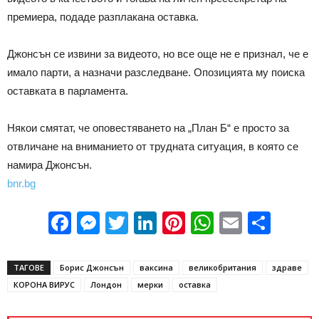
премиера, подаде разплакана оставка.
Джонсън се извини за видеото, но все още не е признал, че е
имало парти, а назначи разследване. Опозицията му поиска
оставката в парламента.
Някои смятат, че оповестяването на „План Б“ е просто за
отвличане на вниманието от трудната ситуация, в която се
намира Джонсън.
bnr.bg
Facebook
Messenger
Twitter
LinkedIn
Pinterest
WhatsApp
Email
Sha
ТАГОВЕ
Борис Джонсън
ваксина
великобритания
здраве
КОРОНА ВИРУС
Лондон
мерки
оставка