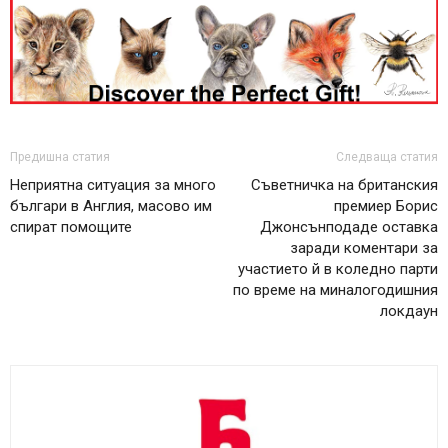
Предишна статия
Следваща статия
Неприятна ситуация за много
Съветничка на британския
българи в Англия, масово им
премиер Борис
спират помощите
Джонсънподаде оставка
заради коментари за
участието й в коледно парти
по време на миналогодишния
локдаун