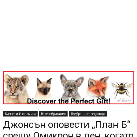
Бизнес и Икономика
Великобритания
Подбрани от редактора
Джонсън оповести „План Б“
срещу Омикрон в ден, когато