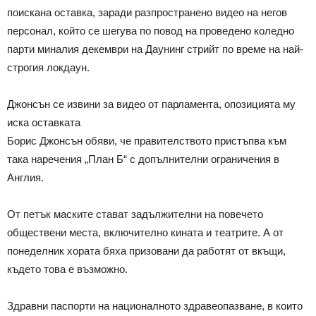
поискана оставка, заради разпространено видео на негов
персонал, който се шегува по повод на проведено коледно
парти миналия декември на Даунинг стрийт по време на най-
строгия локдаун.
Джонсън се извини за видео от парламента, опозицията му
иска оставката
Борис Джонсън обяви, че правителството пристъпва към
така наречения „План Б“ с допълнителни ограничения в
Англия.
От петък маските стават задължителни на повечето
обществени места, включително кината и театрите. А от
понеделник хората бяха призовани да работят от вкъщи,
където това е възможно.
Здравни паспорти на националното здравеопазване, в които