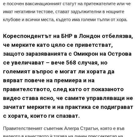
е посочен ваксинационният статут на притежателите или че
имат негативни тестове, стават задължителни в нощните
клубове и всички места, където има големи тълпи от хора.
Кореспондентът на БНР в Лондон отбелязва,
че мерките като цяло се приветстват,
защото заразяванията с Омикрон на Острова
се увеличават – вече 568 случая, но
големият въпрос е могат ли хората да
вярват повече на премиера и на
правителството, след като от показаното
видео става ясно, че самите управляващи не
зачитат мерките и на практика се подиграват
с хората, които ги спазват.
Правителственият съветник Алегра Стратън, която е във
видеото в качеството ѝ тогава на личен прессекретар на