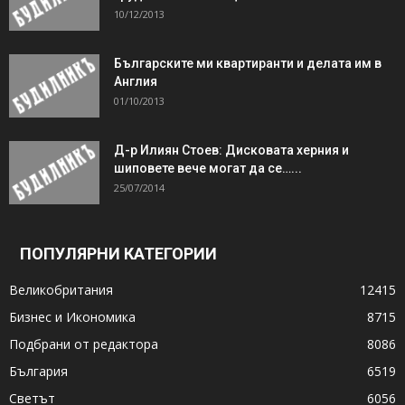
10/12/2013
Българските ми квартиранти и делата им в
Англия
01/10/2013
Д-р Илиян Стоев: Дисковата херния и
шиповете вече могат да се…...
25/07/2014
ПОПУЛЯРНИ КАТЕГОРИИ
Великобритания
12415
Бизнес и Икономика
8715
Подбрани от редактора
8086
България
6519
Светът
6056