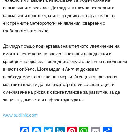
технологии и анализи, използвани за моделиране на
климатичните рискове. Докладът включва последните
климатични прогнози, които предвиждат нарастване на
екстремните метеорологични явления, свързани с
глобалното затопляне.
Докладът също подчертава значителното увеличение на
имотите, изложени на риск от внезапни наводнения и
крайбрежна ерозия. Последните опустошителни наводнения
в части от Уелс, Шотландия и Англия доказват
необходимостта от спешни мерки. Агенцията призовава
местните власти да включат стратегии за адаптация и
смекчаване на риска в своите планове за развитие, за да
защитят домовете и инфраструктурата.
www.budilnik.com
Facebook
Messenger
Twitter
LinkedIn
Pinterest
WhatsApp
Email
Sha