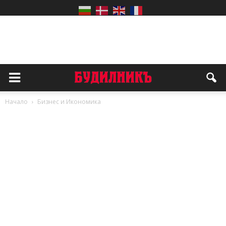
Начало
Бизнес и Икономика