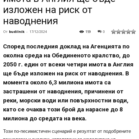
изложен на риск от
наводнения
От
budilnik
-
17/12/2024
159
0
Според последния доклад на Агенцията по
околна среда на Обединеното кралство, до
2050 г. един от всеки четири имота в Англия
ще бъде изложен на риск от наводнения. В
момента около 6,3 милиона имота са
застрашени от наводнения, причинени от
реки, морски води или повърхностни води,
като се очаква този брой да нарасне до 8
милиона до средата на века.
Този по-песимистичен сценарий е резултат от подобрените