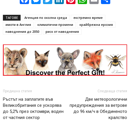
ТАГОВЕ
Агенция по околна среда
екстремно време
имоти в Англия
климатични промени
крайбрежна ерозия
наводнения до 2050
риск от наводнения
Предишна статия
Следваща статия
Ръстът на заплатите във
Две метеорологични
Великобритания се ускорява
предупреждения за ветрове
до 5,2% през октомври, воден
до 96 км/ч в Обединеното
от частния сектор
кралство