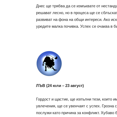
Днес ще трябва да се измъквате от нестанд
решават лесно, но в процеса ще се сблъска
развиват на фона на общи интереси. Ако иск
уредите малка почивка. Успех се очаква в б
ЛЪВ (24 юли – 23 август)
Гордост и щастие, ще изпълни тези, които и
увлечения, ще се увенчаят с успех. Грозна 
послужи като причина за конфликт. Хубаво б