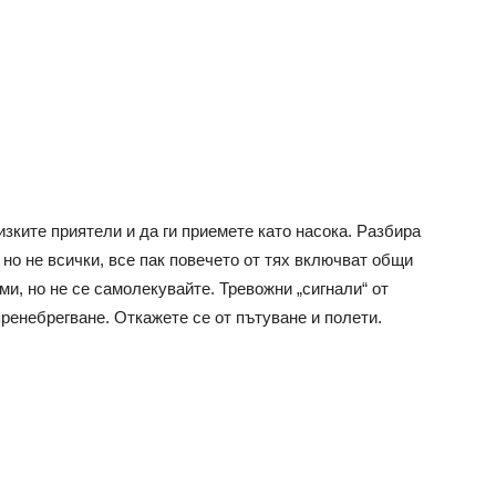
зките приятели и да ги приемете като насока. Разбира
 но не всички, все пак повечето от тях включват общи
и, но не се самолекувайте. Тревожни „сигнали“ от
пренебрегване. Откажете се от пътуване и полети.