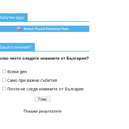
Валутен курс
British Pound Exchange Rate
Вашето мнение?
олко често следите новините от България?
Всеки ден
Само при важни събития
Почти не следя новините от България
Покажи резултатите