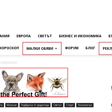
АНИЯ
ЕВРОПА
СВЕТЪТ
БИЗНЕС И ИКОНОМИКА
Б
ХОРОСКОП
ФОРУМ
БЛОГ
МАЛКИ ОБЯВИ
РЕК
 29/04/2021
па
Мнение
Подбрани от редактора
Светът
Спорт
Технологии