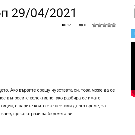
п 29/04/2021
129
0
цето. Ако вървите срещу чувствата си, това може да се
нес въпросите колективно, ако разбира се имате
ции, с парите които сте пестили дълго време, за
рзане, ще се отрази на бюджета ви.