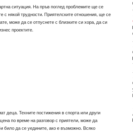
артна ситуация. На пръв поглед проблемите ще се
те с някой трудности. Приятелските отношения, ще се
ате, може да се отпуснете с близките си хора, да си
изнес проектите.
мат деца. Техните постижения в спорта или други
сцена по време на разговор с приятели, може да
и било да се уедините, ако е възможно. Всяко