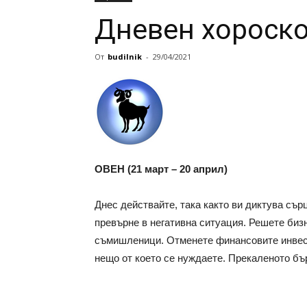
Дневен хороско
От
budilnik
-
29/04/2021
ОВЕН (21 март – 20 април)
Днес действайте, така както ви диктува сър
превърне в негативна ситуация. Решете биз
съмишленици. Отменете финансовите инвести
нещо от което се нуждаете. Прекаленото бъ