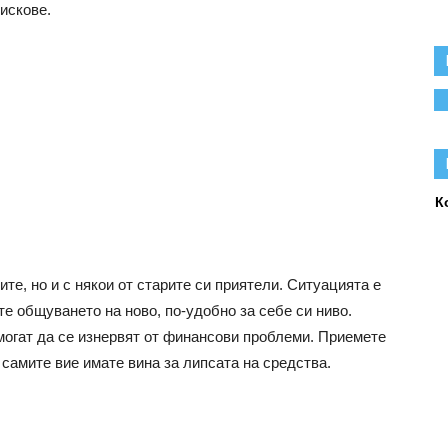
искове.
К
те, но и с някои от старите си приятели. Ситуацията е
те общуването на ново, по-удобно за себе си ниво.
 могат да се изнервят от финансови проблеми. Приемете
 самите вие имате вина за липсата на средства.