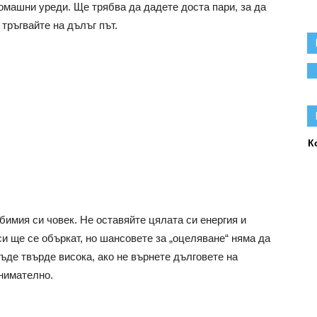
омашни уреди. Ще трябва да дадете доста пари, за да
 тръгвайте на дълъг път.
К
бимия си човек. Не оставяйте цялата си енергия и
и ще се объркат, но шансовете за „оцеляване“ няма да
ъде твърде висока, ако не върнете дълговете на
нимателно.