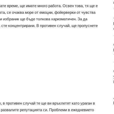
ате време, ще имате много работа. Освен това, тя ще е
та, се очаква море от емоции, фойерверки от чувства
 ви избраник ще бъде толкова харизматичен. За да
а сте концентрирани. В противен случай, ще пропуснете
 в противен случай те ще ви връхлетят като ураган в
е развалите репутацията си. Проблеми в ежедневието