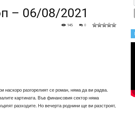
п – 06/08/2021
145
0
и наскоро разгорелият се роман, няма да ви радва.
звалите картината. Във финансовия сектор няма
върлят разходите. Но вечерта роднини ще ви разстроят,