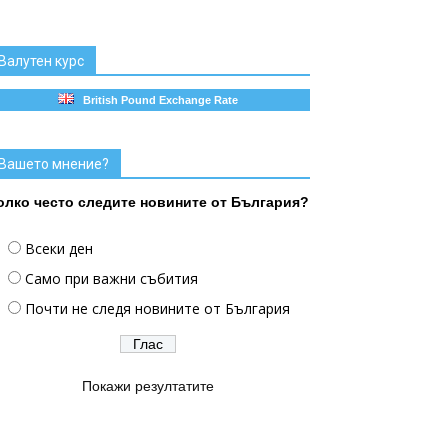
Валутен курс
British Pound Exchange Rate
Вашето мнение?
олко често следите новините от България?
Всеки ден
Само при важни събития
Почти не следя новините от България
Покажи резултатите