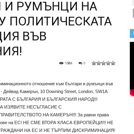
И И РУМЪНЦИ НА
У ПОЛИТИЧЕСКАТА
ИЯ ВЪВ
ИЯ!
1586
0
риминационното отношение към българи и румънци във
- Дейвид Камерън, 10 Downing Street, London, SW1A
АТА С БЪЛГАРИЯ И БЪЛГАРСКИЯ НАРОД!!!
А ИЗЯВИТЕ НЕСЪГЛАСИЕ С
ВИТЕЛСТВОТО НА КАМЕРЪН!!! За равни права
ленове на ЕС! НЕ СМЕ ВТОРА КЛАСА ЕВРОПЕЙЦИ!!! НЕ
 ГРАЖДАНИ НА ЕС И НЕ ТЪРПИМ ДИСКРИМИНАЦИЯ!