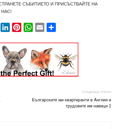
РОСТРАНЕТЕ СЪБИТИЕТО И ПРИСЪСТВАЙТЕ НА
 НАС!
book
ssenger
Twitter
LinkedIn
Pinterest
WhatsApp
Email
Share
Следваща статия
.
Българските ми квартиранти в Англия и
трудовите им навици 2