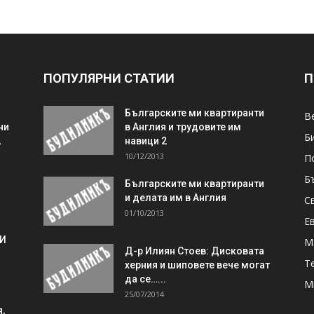
ПОПУЛЯРНИ СТАТИИ
П
Българските ми квартиранти
В
ни
в Англия и трудовите им
Б
,
навици 2
10/12/2013
П
Б
Българските ми квартиранти
и делата им в Англия
С
01/10/2013
Е
 И
М
Д-р Илиян Стоев: Дисковата
Т
херния и шиповете вече могат
да се…...
М
25/07/2014
,