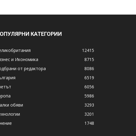
ОПУЛЯРНИ КАТЕГОРИИ
еликобритания
12415
изнес и Икономика
8715
одбрани от редактора
8086
ългария
6519
ветът
6056
вропа
5986
алки обяви
3293
ехнологии
3201
нение
1748