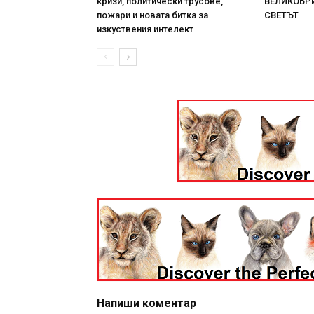
кризи, политически трусове,
ВЕЛИКОБРИ
пожари и новата битка за
СВЕТЪТ
изкуствения интелект
Напиши коментар