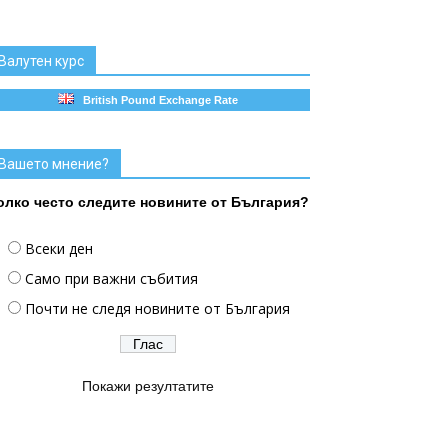
Валутен курс
British Pound Exchange Rate
Вашето мнение?
олко често следите новините от България?
Всеки ден
Само при важни събития
Почти не следя новините от България
Покажи резултатите