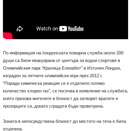
По информация на лондонската пожарна служба около 200
души са били евакуирани от центъра за водни спортове в
Олимпийския парк “Кралица Елизабет” в Източен Лондон,
изграден за летните олимпийски игри през 2012 г.
“Поради химическа реакция се е отделило голямо
количество хлорен газ”, се посочва в изявление на службата,
която призова жителите в близост да затворят вратите и
прозорците си, докато сградата бъде проветрена.
Зоната в непосредствена близост до мястото на теча е била
отцепена.