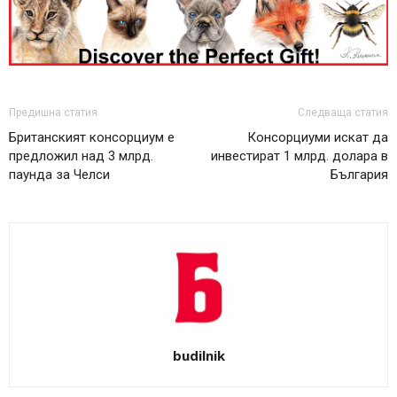
Предишна статия
Следваща статия
Британският консорциум е
Консорциуми искат да
предложил над 3 млрд.
инвестират 1 млрд. долара в
паунда за Челси
България
budilnik