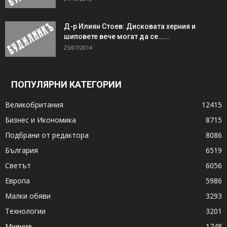
Д-р Илиян Стоев: Дисковата херния и
шиповете вече могат да се…...
25/07/2014
ПОПУЛЯРНИ КАТЕГОРИИ
Великобритания
12415
Бизнес и Икономика
8715
Подбрани от редактора
8086
България
6519
Светът
6056
Европа
5986
Малки обяви
3293
Технологии
3201
Мнение
1748