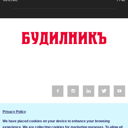
© 2016 Будилник. Всички права запазени.
Privacy Policy
Уебсайт изработка от Go Live UK
We have placed cookies on your device to enhance your browsing
Общи условия
experience. We are collecting cookies for marketing purposes. To allow all