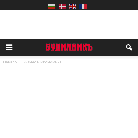
Начало
Бизнес и Икономика