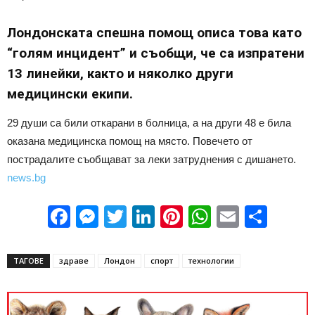
Лондонската спешна помощ описа това като
“голям инцидент” и съобщи, че са изпратени
13 линейки, както и няколко други
медицински екипи.
29 души са били откарани в болница, а на други 48 е била
оказана медицинска помощ на място. Повечето от
пострадалите съобщават за леки затруднения с дишането.
news.bg
Facebook
Messenger
Twitter
LinkedIn
Pinterest
WhatsApp
Email
Sha
ТАГОВЕ
здраве
Лондон
спорт
технологии