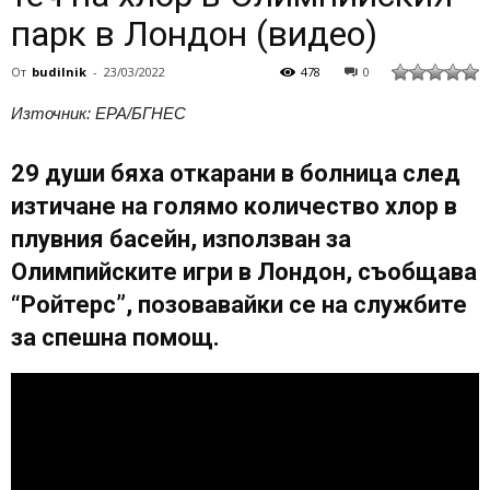
парк в Лондон (видео)
От
budilnik
-
23/03/2022
478
0
Източник: EPA/БГНЕС
29 души бяха откарани в болница след
изтичане на голямо количество хлор в
плувния басейн, използван за
Олимпийските игри в Лондон, съобщава
“Ройтерс”, позовавайки се на службите
за спешна помощ.