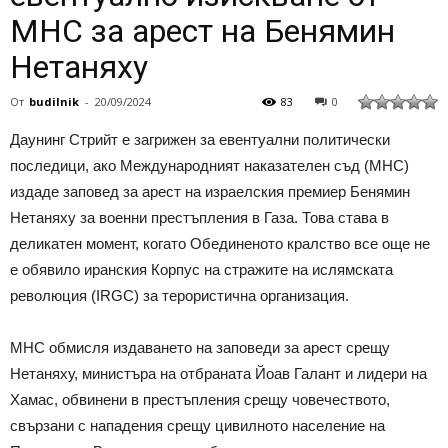
МНС за арест на Бенямин
Нетаняху
От
budilnik
-
20/09/2024
83
0
Даунинг Стрийт е загрижен за евентуални политически
последици, ако Международният наказателен съд (МНС)
издаде заповед за арест на израелския премиер Бенямин
Нетаняху за военни престъпления в Газа. Това става в
деликатен момент, когато Обединеното кралство все още не
е обявило иранския Корпус на стражите на ислямската
революция (IRGC) за терористична организация.
МНС обмисля издаването на заповеди за арест срещу
Нетаняху, министъра на отбраната Йоав Галант и лидери на
Хамас, обвинени в престъпления срещу човечеството,
свързани с нападения срещу цивилното население на