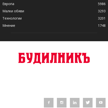
Европа
5986
Малки обяви
3293
Технологии
3201
Мнение
1748