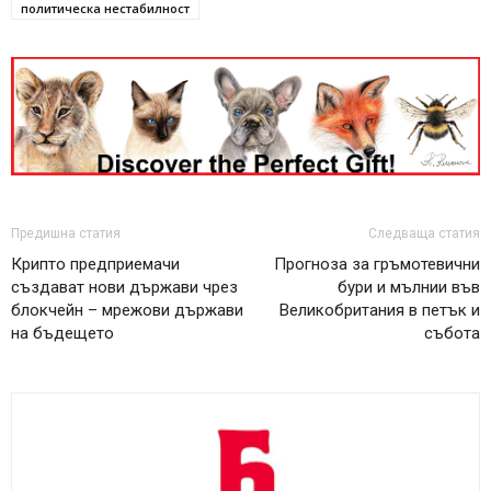
политическа нестабилност
Предишна статия
Следваща статия
Крипто предприемачи
Прогноза за гръмотевични
създават нови държави чрез
бури и мълнии във
блокчейн – мрежови държави
Великобритания в петък и
на бъдещето
събота