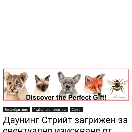
Великобритания
Подбрани от редактора
Светът
Даунинг Стрийт загрижен за
евентуално изискване от