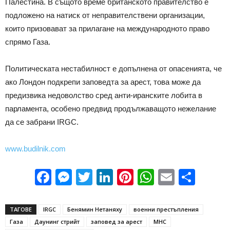
Палестина. В същото време британското правителство е
подложено на натиск от неправителствени организации,
които призовават за прилагане на международното право
спрямо Газа.
Политическата нестабилност е допълнена от опасенията, че
ако Лондон подкрепи заповедта за арест, това може да
предизвика недоволство сред анти-иранските лобита в
парламента, особено предвид продължаващото нежелание
да се забрани IRGC.
www.budilnik.com
Facebook
Messenger
Twitter
LinkedIn
Pinterest
WhatsApp
Email
Sha
ТАГОВЕ
IRGC
Бенямин Нетаняху
военни престъпления
Газа
Даунинг стрийт
заповед за арест
МНС