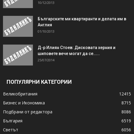
10/12/2013
Българските ми квартиранти и делата им в
Англия
01/10/2013
Д-р Илиян Стоев: Дисковата херния и
шиповете вече могат да се…...
25/07/2014
ПОПУЛЯРНИ КАТЕГОРИИ
Великобритания
12415
Бизнес и Икономика
8715
Подбрани от редактора
8086
България
6519
Светът
6056