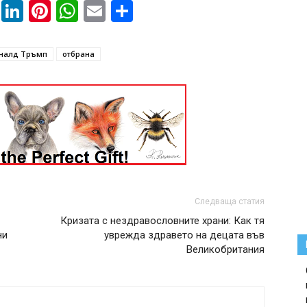
book
ssenger
Twitter
LinkedIn
Pinterest
WhatsApp
Email
Share
налд Тръмп
отбрана
Следваща статия
Кризата с нездравословните храни: Как тя
ни
уврежда здравето на децата във
Великобритания