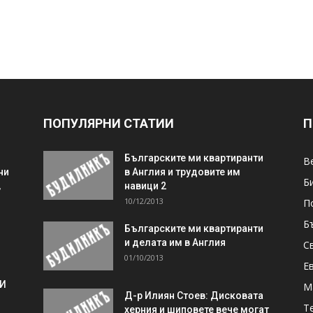
ПОПУЛЯРНИ СТАТИИ
П
Българските ми квартиранти
В
ни
в Англия и трудовите им
Б
,
навици 2
10/12/2013
П
Б
Българските ми квартиранти
и делата им в Англия
С
01/10/2013
Е
 И
М
Д-р Илиян Стоев: Дисковата
Т
херния и шиповете вече могат