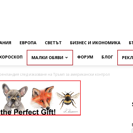
АНИЯ
ЕВРОПА
СВЕТЪТ
БИЗНЕС И ИКОНОМИКА
Б
ХОРОСКОП
ФОРУМ
БЛОГ
МАЛКИ ОБЯВИ
РЕК
ренландия след изказване на Тръмп за американски контрол