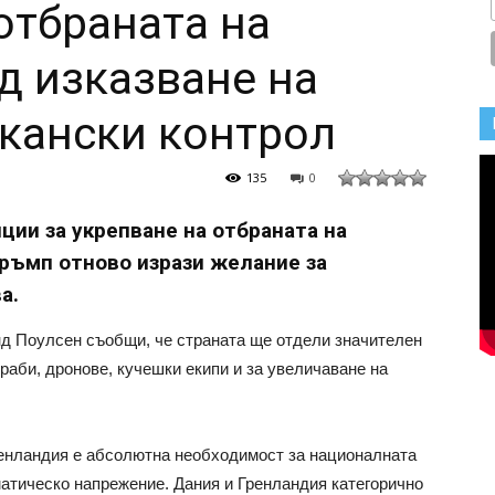
отбраната на
д изказване на
кански контрол
135
0
ции за укрепване на отбраната на
ръмп отново изрази желание за
а.
нд Поулсен съобщи, че страната ще отдели значителен
раби, дронове, кучешки екипи и за увеличаване на
ренландия е абсолютна необходимост за националната
атическо напрежение. Дания и Гренландия категорично