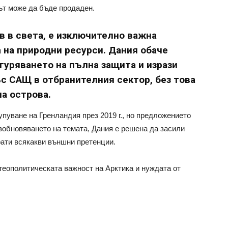
ът може да бъде продаден.
в в света, е изключително важна
 на природни ресурси. Дания обаче
гуряването на пълна защита и изрази
с САЩ в отбранителния сектор, без това
а острова.
упуване на Гренландия през 2019 г., но предложението
ъзобновяването на темата, Дания е решена да засили
рати всякакви външни претенции.
 геополитическата важност на Арктика и нуждата от