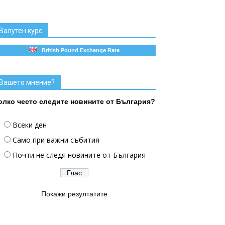
Валутен курс
British Pound Exchange Rate
Вашето мнение?
олко често следите новините от България?
Всеки ден
Само при важни събития
Почти не следя новините от България
Покажи резултатите