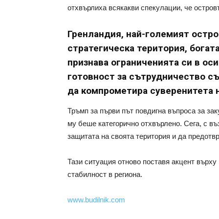
отхвърлиха всякакви спекулации, че остров
Гренландия, най-големият остро
стратегическа територия, богата
признава ограниченията си в оси
готовност за сътрудничество съ
да компрометира суверенитета н
Тръмп за първи път повдигна въпроса за зак
му беше категорично отхвърлено. Сега, с в
защитата на своята територия и да предотв
Тази ситуация отново поставя акцент върху
стабилност в региона.
www.budilnik.com