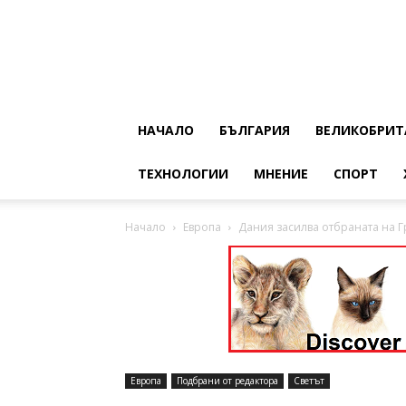
НАЧАЛО
БЪЛГАРИЯ
ВЕЛИКОБРИТ
ТЕХНОЛОГИИ
МНЕНИЕ
СПОРТ
Начало
Европа
Дания засилва отбраната на Г
Европа
Подбрани от редактора
Светът