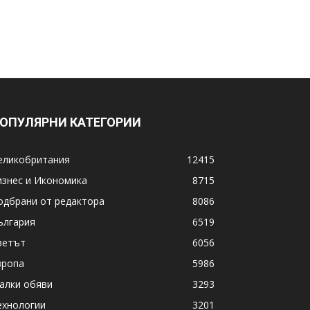
ОПУЛЯРНИ КАТЕГОРИИ
еликобритания
12415
изнес и Икономика
8715
одбрани от редактора
8086
ългария
6519
ветът
6056
вропа
5986
алки обяви
3293
ехнологии
3201