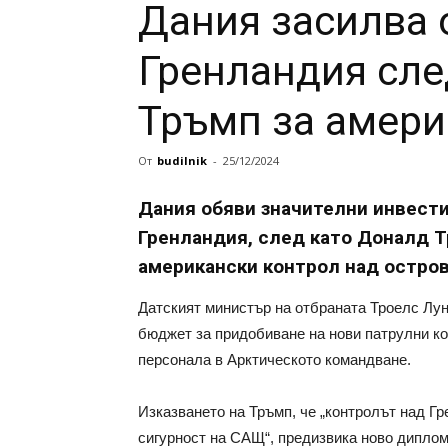
Дания засилва 
Гренландия сле
Тръмп за амери
От
budilnik
-
25/12/2024
Дания обяви значителни инвести
Гренландия, след като Доналд Т
американски контрол над остров
Датският министър на отбраната Троелс Лу
бюджет за придобиване на нови патрулни ко
персонала в Арктическото командване.
Изказването на Тръмп, че „контролът над Г
сигурност на САЩ“, предизвика ново диплом