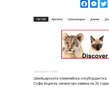
Face
Me
ТАГОВЕ
Арктика
Гренландия
Дания
До
Предишна статия
Швейцарската олимпийска сноубордистка
Софи Хедигер загина при лавина на 26 годи