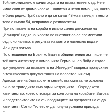
Той лекомислено е качил хората на плавателния съд. Не е
имал екип от двама човека – капитан и негов помощник, както
е било редно. Трябвало е да се качат 43-ма пътници, вместо
това е имало 54, неправилно разположени.
При потъването на кораба е имало силно движение на
„Илинден” надясно, хората по инстинкт са се преместили
отдясно наляво, в резултат на което е навлязло вода и
Илинден потъва.
По отношение на Бранчко Баич в обвинителния акт пише, че
той като инспектор в компанията Германишер Лойд е издал
три уверения за плаването на „Илинден” въпреки пропуските
в техническата документация на плавателния съд.
Адвокатите на българските семейства смятат, че основна
вина за трагедията има администрацията – Охридското
капитанство, което отговаря за контрола на корабите. Затова
и представителите на сънародниците ни предлагат на съда
капитанът Сотир Филевски да получи условна присъда.