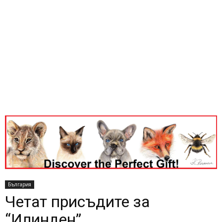
България
Четат присъдите за
“Илинден”