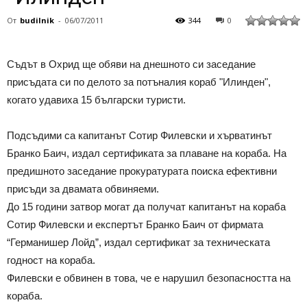
От
budilnik
-
06/07/2011
344
0
Съдът в Охрид ще обяви на днешното си заседание
присъдата си по делото за потъналия кораб "Илинден",
когато удавиха 15 български туристи.
Подсъдими са капитанът Сотир Филевски и хърватинът
Бранко Баич, издал сертификата за плаване на кораба. На
предишното заседание прокуратурата поиска ефективни
присъди за двамата обвиняеми.
До 15 години затвор могат да получат капитанът на кораба
Сотир Филевски и експертът Бранко Баич от фирмата
“Германишер Лойд”, издал сертификат за техническата
годност на кораба.
Филевски е обвинен в това, че е нарушил безопасността на
кораба.