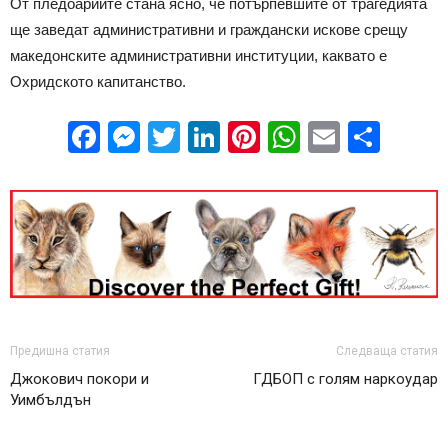
От пледоариите стана ясно, че потърпевшите от трагедията
ще заведат административни и граждански искове срещу
македонските административни институции, каквато е
Охридското капитанство.
Facebook
Messenger
Twitter
LinkedIn
Pinterest
WhatsApp
Email
Sha
Предишна статия
Следваща статия
Джокович покори и
ГДБОП с голям наркоудар
Уимбълдън