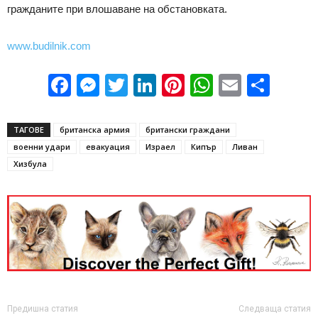
гражданите при влошаване на обстановката.
www.budilnik.com
Facebook
Messenger
Twitter
LinkedIn
Pinterest
WhatsApp
Email
Sha
ТАГОВЕ
британска армия
британски граждани
военни удари
евакуация
Израел
Кипър
Ливан
Хизбула
Предишна статия
Следваща статия