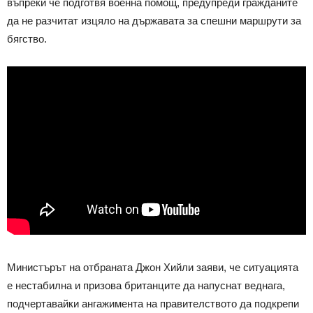
въпреки че подготвя военна помощ, предупреди гражданите
да не разчитат изцяло на държавата за спешни маршрути за
бягство.
Министърът на отбраната Джон Хийли заяви, че ситуацията
е нестабилна и призова британците да напуснат веднага,
подчертавайки ангажимента на правителството да подкрепи