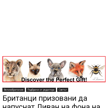
Великобритания
Подбрани от редактора
Светът
Британци призовани да
напуснат Ливан на фона на