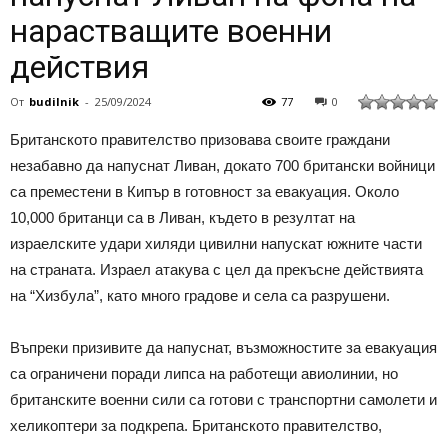
нарастващите военни
действия
От
budilnik
-
25/09/2024
77
0
Британското правителство призовава своите граждани
незабавно да напуснат Ливан, докато 700 британски войници
са преместени в Кипър в готовност за евакуация. Около
10,000 британци са в Ливан, където в резултат на
израелските удари хиляди цивилни напускат южните части
на страната. Израел атакува с цел да прекъсне действията
на “Хизбула”, като много градове и села са разрушени.
Въпреки призивите да напуснат, възможностите за евакуация
са ограничени поради липса на работещи авиолинии, но
британските военни сили са готови с транспортни самолети и
хеликоптери за подкрепа. Британското правителство,