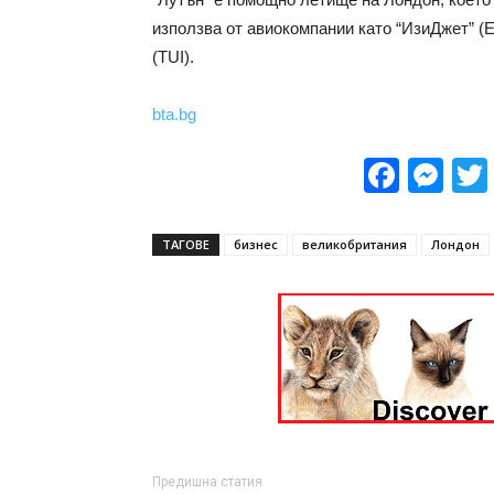
използва от авиокомпании като “ИзиДжет” (Ea
(TUI).
bta.bg
Face
Me
ТАГОВЕ
бизнес
великобритания
Лондон
Предишна статия