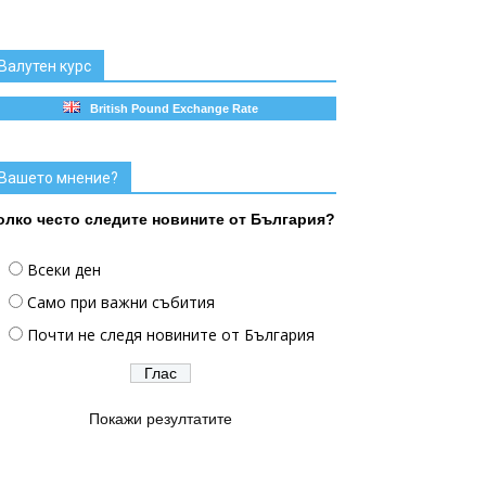
Валутен курс
British Pound Exchange Rate
Вашето мнение?
олко често следите новините от България?
Всеки ден
Само при важни събития
Почти не следя новините от България
Покажи резултатите