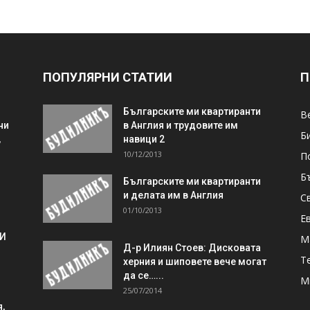
ПОПУЛЯРНИ СТАТИИ
П
Българските ми квартиранти
В
ни
в Англия и трудовите им
Б
,
навици 2
10/12/2013
П
Б
Българските ми квартиранти
и делата им в Англия
С
01/10/2013
Е
 И
М
Д-р Илиян Стоев: Дисковата
Т
херния и шиповете вече могат
да се…...
М
25/07/2014
,