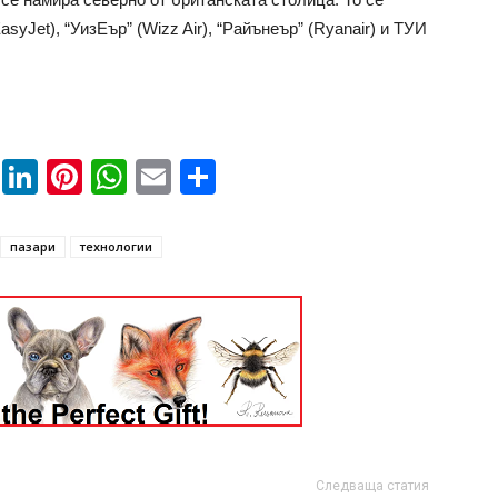
syJet), “УизЕър” (Wizz Air), “Райънеър” (Ryanair) и ТУИ
book
ssenger
Twitter
LinkedIn
Pinterest
WhatsApp
Email
Share
пазари
технологии
Следваща статия