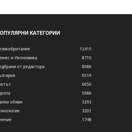
ОПУЛЯРНИ КАТЕГОРИИ
еликобритания
12415
изнес и Икономика
8715
одбрани от редактора
8086
ългария
6519
ветът
6056
вропа
5986
алки обяви
3293
ехнологии
3201
нение
1748