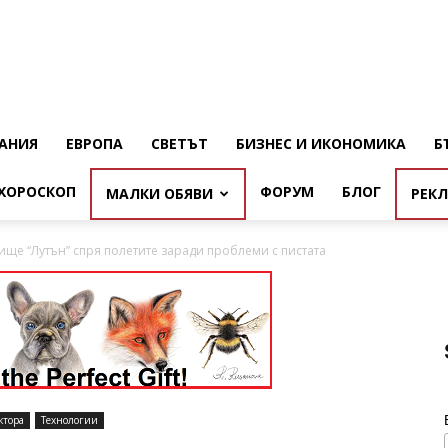
АНИЯ
ЕВРОПА
СВЕТЪТ
БИЗНЕС И ИКОНОМИКА
Б
ХОРОСКОП
ФОРУМ
БЛОГ
МАЛКИ ОБЯВИ
РЕК
ище “Лутън” спря полетите заради проблеми с пистата
ктора
Технологии