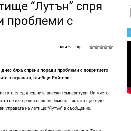
тище “Лутън” спря
и проблеми с
476
0
 днес бяха спрени поради проблеми с покритието
ите в страната, съобщи Ройтерс.
пистата след днешните високи температури. На място
ента се извършва спешен ремонт. Пистата ще бъде
яви управата на летище “Лутън” в съобщение,
се намира северно от британската столица. То се