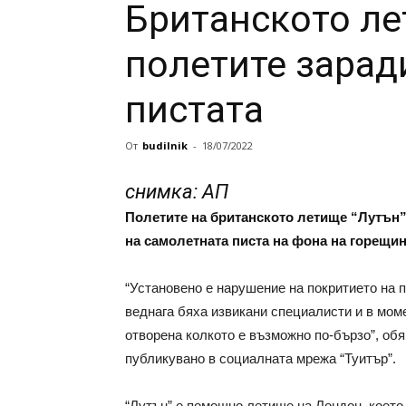
Британското ле
полетите зарад
пистата
От
budilnik
-
18/07/2022
снимка: АП
Полетите на британското летище “Лутън”
на самолетната писта на фона на горещин
“Установено е нарушение на покритието на 
веднага бяха извикани специалисти и в мом
отворена колкото е възможно по-бързо”, об
публикувано в социалната мрежа “Туитър”.
“Лутън” е помощно летище на Лондон, което 