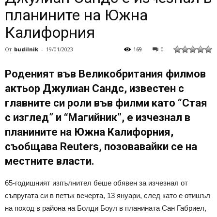
планините на Южна
Калифорния
От
budilnik
-
19/01/2023
169
0
Роденият във Великобритания филмов
актьор Джулиан Сандс, известен с
главните си роли във филми като “Стая
с изглед” и “Магийник”, е изчезнал в
планините на Южна Калифорния,
съобщава Reuters, позовавайки се на
местните власти.
65-годишният изпълнител беше обявен за изчезнал от
съпругата си в петък вечерта, 13 януари, след като е отишъл
на поход в района на Болди Боул в планината Сан Габриел,