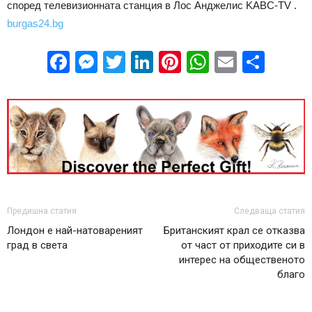
според телевизионната станция в Лос Анджелис KABC-TV .
burgas24.bg
Facebook
Messenger
Twitter
LinkedIn
Pinterest
WhatsApp
Email
Sha
Предишна статия
Следваща статия
Лондон е най-натовареният
Британският крал се отказва
град в света
от част от приходите си в
интерес на общественото
благо