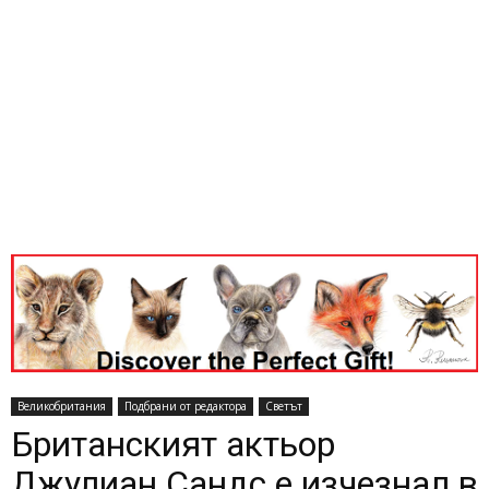
Великобритания
Подбрани от редактора
Светът
Британският актьор
Джулиан Сандс е изчезнал в