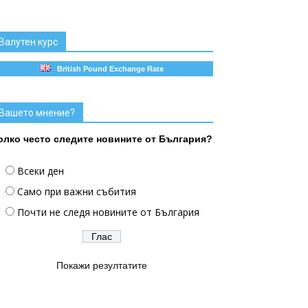
Валутен курс
British Pound Exchange Rate
Вашето мнение?
олко често следите новините от България?
Всеки ден
Само при важни събития
Почти не следя новините от България
Покажи резултатите