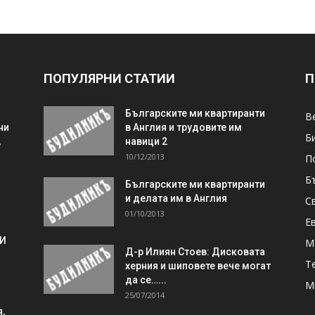
ПОПУЛЯРНИ СТАТИИ
П
Българските ми квартиранти
В
ни
в Англия и трудовите им
Б
,
навици 2
10/12/2013
П
Б
Българските ми квартиранти
и делата им в Англия
С
01/10/2013
Е
 И
М
Д-р Илиян Стоев: Дисковата
Т
херния и шиповете вече могат
да се…...
М
25/07/2014
,