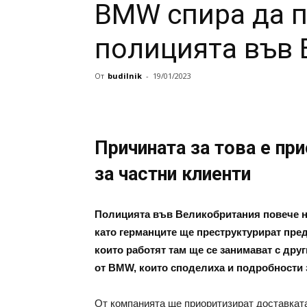
BMW спира да п
полицията във
От
budilnik
-
19/01/2023
Причината за това е пр
за частни клиенти
Полицията във Великобритания повече н
като германците ще преструктурират предс
които работят там ще се занимават с др
от BMW, които споделиха и подробности з
От компанията ще приоритизират доставката