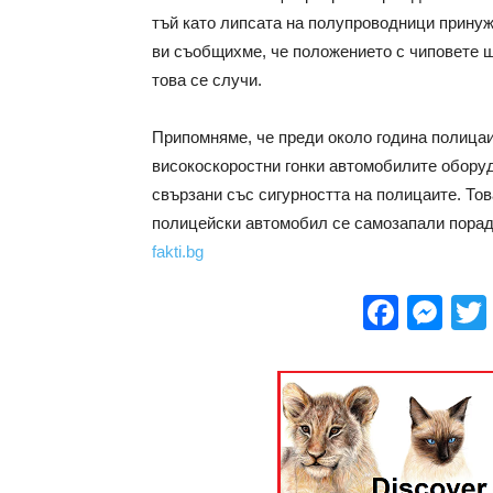
тъй като липсата на полупроводници прину
ви съобщихме, че положението с чиповете щ
това се случи.
Припомняме, че преди около година полицаи
високоскоростни гонки автомобилите оборуд
свързани със сигурността на полицаите. То
полицейски автомобил се самозапали порад
fakti.bg
Face
Me