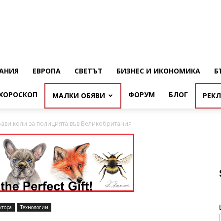
АНИЯ
ЕВРОПА
СВЕТЪТ
БИЗНЕС И ИКОНОМИКА
Б
ХОРОСКОП
ФОРУМ
БЛОГ
МАЛКИ ОБЯВИ
РЕК
ави коли за полицията във Великобритания
ктора
Технологии