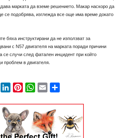
ждава марката да вземе решението. Макар наскоро да
е се подобрява, изглежда все още има време докато
те бяха инструктирани да не използват за
вани с N57 двигателя на марката поради причини
ва се случи след фатален инцидент при който
и проблем в двигателя.
book
ssenger
Twitter
LinkedIn
Pinterest
WhatsApp
Email
Share