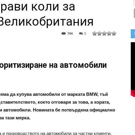
рави коли за
 Великобритания
744
0
иоритизиране на автомобили
яма да купува автомобили от марката BMW, тъй
тавителството, което отговаря за това, а хората,
уги автомобили. Новината бе потвърдена официално
а тази мярка.
 и производството на автомобили за частни клиенти,