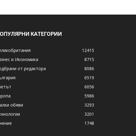
ОПУЛЯРНИ КАТЕГОРИИ
еликобритания
12415
изнес и Икономика
8715
одбрани от редактора
8086
ългария
6519
ветът
6056
вропа
5986
алки обяви
3293
ехнологии
3201
нение
1748