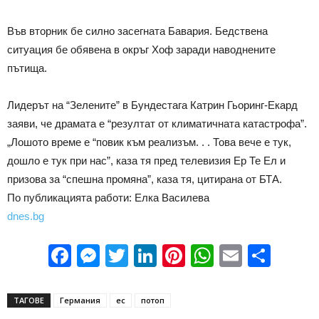
Във вторник бе силно засегната Бавария. Бедствена
ситуация бе обявена в окръг Хоф заради наводнените
пътища.
Лидерът на “Зелените” в Бундестага Катрин Гьоринг-Екард
заяви, че драмата е “резултат от климатичната катастрофа”.
„Лошото време е “повик към реализъм. . . Това вече е тук,
дошло е тук при нас”, каза тя пред телевизия Ер Те Ел и
призова за “спешна промяна”, каза тя, цитирана от БТА.
По публикацията работи: Елка Василева
dnes.bg
Facebook
Messenger
Twitter
LinkedIn
Pinterest
WhatsApp
Email
Sha
ТАГОВЕ
Германия
ес
потоп