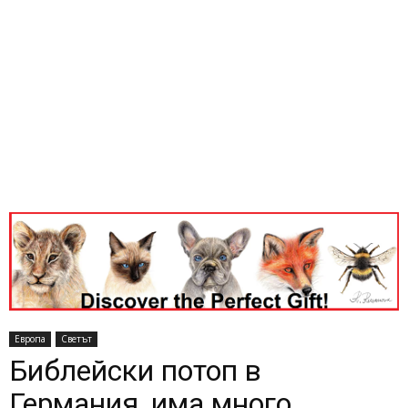
Европа
Светът
Библейски потоп в
Германия, има много