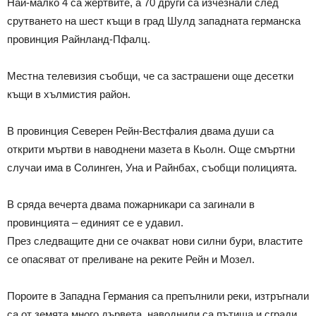
Най-малко 4 са жертвите, а 70 други са изчезнали след
срутването на шест къщи в град Шулд западната германска
провинция Райнланд-Пфалц.
Местна телевизия съобщи, че са застрашени още десетки
къщи в хълмистия район.
В провинция Северен Рейн-Вестфалия двама души са
открити мъртви в наводнени мазета в Кьолн. Още смъртни
случаи има в Солинген, Уна и Райнбах, съобщи полицията.
В сряда вечерта двама пожарникари са загинали в
провинцията – единият се е удавил.
През следващите дни се очакват нови силни бури, властите
се опасяват от преливане на реките Рейн и Мозел.
Пороите в Западна Германия са препълнили реки, изтръгнали
са от земята много дървета, наводнили са пътища и сгради.