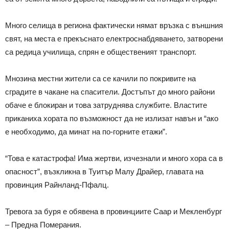
Много селища в региона фактически нямат връзка с външния
свят, на места е прекъснато електроснабдяването, затворени
са редица училища, спрян е общественият транспорт.
Мнозина местни жители са се качили по покривите на
сградите в чакане на спасители. Достъпът до много райони
обаче е блокиран и това затруднява службите. Властите
приканиха хората по възможност да не излизат навън и “ако
е необходимо, да минат на по-горните етажи”.
“Това е катастрофа! Има жертви, изчезнали и много хора са в
опасност”, възкликна в Туитър Малу Драйер, главата на
провинция Райнланд-Пфалц.
Тревога за буря е обявена в провинциите Саар и Мекленбург
– Предна Померания.