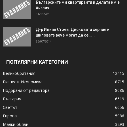
Българските ми квартиранти и делата им в
Англия
01/10/2013
Д-р Илиян Стоев: Дисковата херния и
шиповете вече могат да се…...
25/07/2014
ПОПУЛЯРНИ КАТЕГОРИИ
Великобритания
12415
Бизнес и Икономика
8715
Подбрани от редактора
8086
България
6519
Светът
6056
Европа
5986
Малки обяви
3293