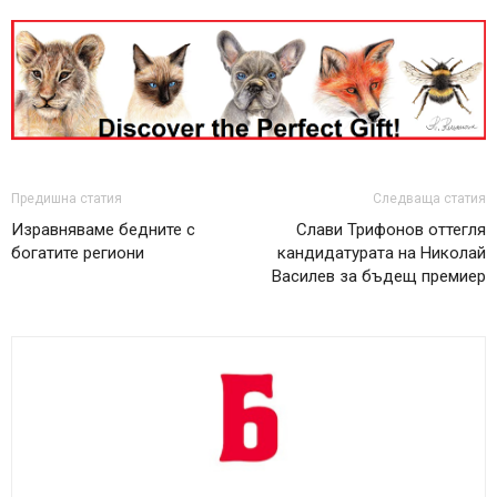
Предишна статия
Следваща статия
Изравняваме бедните с
Слави Трифонов оттегля
богатите региони
кандидатурата на Николай
Василев за бъдещ премиер