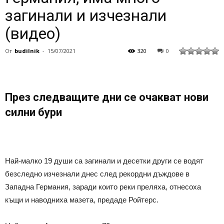
загинали и изчезнали
(видео)
От
budilnik
-
15/07/2021
320
0
През следващите дни се очакват нови
силни бури
Най-малко 19 души са загинали и десетки други се водят
безследно изчезнали днес след рекордни дъждове в
Западна Германия, заради които реки преляха, отнесоха
къщи и наводниха мазета, предаде Ройтерс.