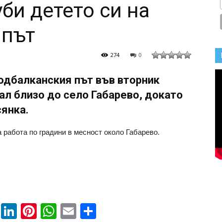
би детето си на
 път
274
0
Подбалканския път във вторник
ал близо до село Габарево, докато
сянка.
 работа по градини в месност около Габарево.
book
ssenger
Twitter
LinkedIn
Pinterest
WhatsApp
Email
Share