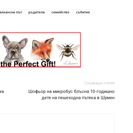
алкански път
родители
семейство
събитие
Следваща статия
ха
Шофьор на микробус блъсна 10-годишно
дете на пешеходна пътека в Шумен