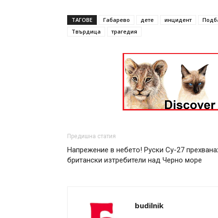
ТАГОВЕ
Габарево
дете
инцидент
Подб
Твърдица
трагедия
Предишна статия
Напрежение в небето! Руски Су-27 прехвана
британски изтребители над Черно море
budilnik