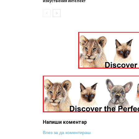
изкуствения интелект
Напиши коментар
Влез за да коментираш