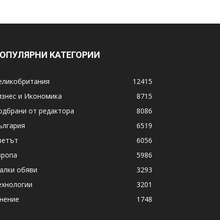
ОПУЛЯРНИ КАТЕГОРИИ
еликобритания
12415
изнес и Икономика
8715
одбрани от редактора
8086
ългария
6519
ветът
6056
вропа
5986
алки обяви
3293
ехнологии
3201
нение
1748