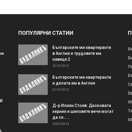
ПОПУЛЯРНИ СТАТИИ
П
Българските ми квартиранти
В
ни
в Англия и трудовите им
Б
,
навици 2
10/12/2013
П
Б
Българските ми квартиранти
и делата им в Англия
С
01/10/2013
Е
 И
М
Д-р Илиян Стоев: Дисковата
Т
херния и шиповете вече могат
да се…...
М
25/07/2014
,