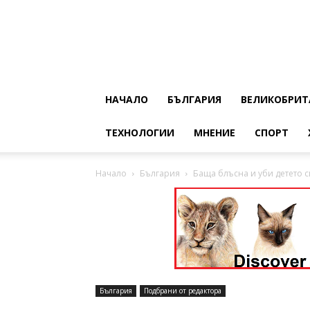
НАЧАЛО
БЪЛГАРИЯ
ВЕЛИКОБРИТ
ТЕХНОЛОГИИ
МНЕНИЕ
СПОРТ
Начало
България
Баща блъсна и уби детето с
България
Подбрани от редактора