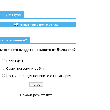
Валутен курс
British Pound Exchange Rate
Вашето мнение?
олко често следите новините от България?
Всеки ден
Само при важни събития
Почти не следя новините от България
Покажи резултатите