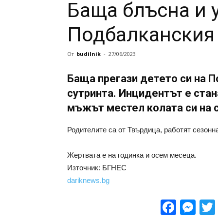
Баща блъсна и у
Подбалканския
От
budilnik
-
27/06/2023
Баща прегази детето си на 
сутринта. Инцидентът е стан
мъжът местел колата си на 
Родителите са от Твърдица, работят сезонна
Жертвата е на годинка и осем месеца.
Източник: БГНЕС
dariknews.bg
Face
Me