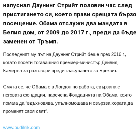
напуснал Даунинг Стрийт половин час след
пристигането си, което прави срещата бързо
посещение. Обама отслужи два мандата в
Белия дом, от 2009 до 2017 г., преди да бъде
заменен от Тръмп.
Последният му път на Даунинг Стрийт беше през 2016 г.,
когато посети тогавашния премиер-министър Дейвид
Камерън за разговори преди гласуването за Брекзит.
Смята се, че Обама е в Лондон по работа, свързана с
неговата фондация, наречена Фондацията на Обама, която
помага да “вдъхновява, упълномощава и свързва хората да
променят своя свят”.
www.budilnik.com