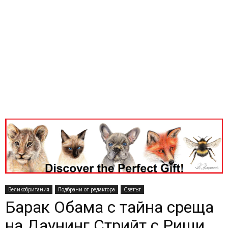
Великобритания
Подбрани от редактора
Светът
Барак Обама с тайна среща
на Даунинг Стрийт с Риши