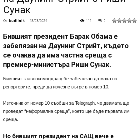
Сунак
От
budilnik
-
18/03/2024
111
0
Бившият президент Барак Обама е
забелязан на Даунинг Стрийт, където
се очаква да има частна среща с
премиер-министъра Риши Сунак.
Бившият главнокомандващ бе забелязан да маха на
репортерите, преди да изчезне вътре в номер 10.
Източник от номер 10 съобщи за Telegraph, че двамата ще
проведат “неформална среща”, което ще бъде първата им
среща.
Но бившият президент на САЩ вече е