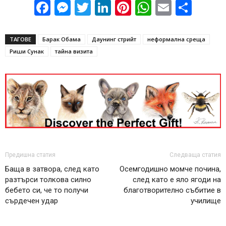
Facebook
Messenger
Twitter
LinkedIn
Pinterest
WhatsApp
Email
Sha
ТАГОВЕ
Барак Обама
Даунинг стрийт
неформална среща
Риши Сунак
тайна визита
Предишна статия
Следваща статия
Баща в затвора, след като
Осемгодишно момче почина,
разтърси толкова силно
след като е яло ягоди на
бебето си, че то получи
благотворително събитие в
сърдечен удар
училище