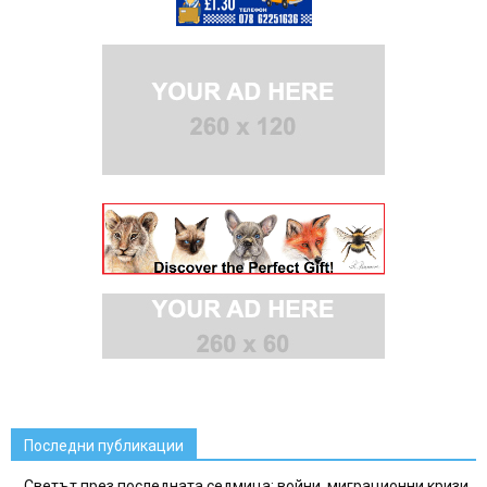
Последни публикации
Светът през последната седмица: войни, миграционни кризи,