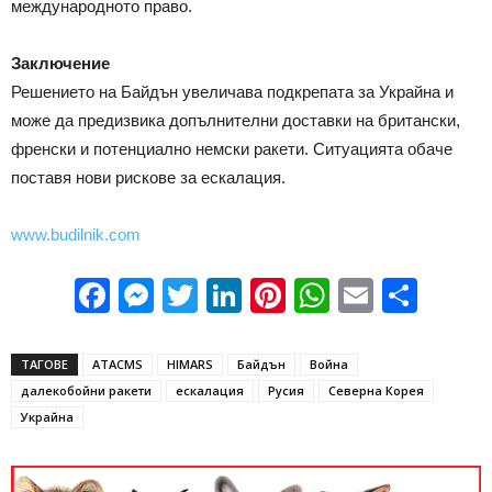
международното право.
Заключение
Решението на Байдън увеличава подкрепата за Украйна и
може да предизвика допълнителни доставки на британски,
френски и потенциално немски ракети. Ситуацията обаче
поставя нови рискове за ескалация.
www.budilnik.com
Facebook
Messenger
Twitter
LinkedIn
Pinterest
WhatsApp
Email
Sha
ТАГОВЕ
ATACMS
HIMARS
Байдън
Война
далекобойни ракети
ескалация
Русия
Северна Корея
Украйна