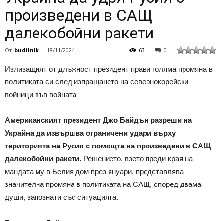
произведени в САЩ
далекобойни ракети
От
budilnik
-
18/11/2024
63
0
Излизащият от длъжност президент прави голяма промяна в
политиката си след изпращането на севернокорейски
войници във войната
Американският президент Джо Байдън разреши на
Украйна да извършва ограничени удари върху
територията на Русия с помощта на произведени в САЩ
далекобойни ракети.
Решението, взето преди края на
мандата му в Белия дом през януари, представлява
значителна промяна в политиката на САЩ, според двама
души, запознати със ситуацията.