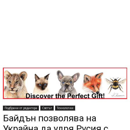
Подбрани от редактора
Светът
Технологии
Байдън позволява на
Украйна да удря Русия с