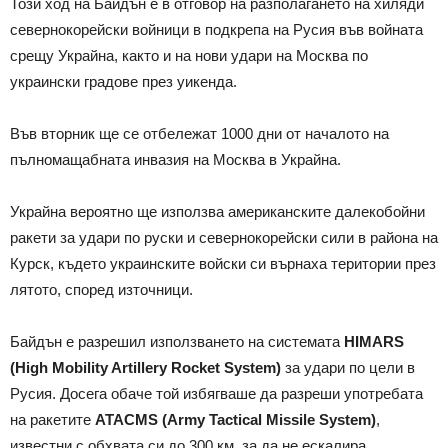
Този ход на Байдън е в отговор на разполагането на хиляди
севернокорейски войници в подкрепа на Русия във войната
срещу Украйна, както и на нови удари на Москва по
украински градове през уикенда.
Във вторник ще се отбележат 1000 дни от началото на
пълномащабната инвазия на Москва в Украйна.
Украйна вероятно ще използва американските далекобойни
ракети за удари по руски и севернокорейски сили в района на
Курск, където украинските войски си върнаха територии през
лятото, според източници.
Байдън е разрешил използването на системата
HIMARS
(High Mobility Artillery Rocket System)
за удари по цели в
Русия. Досега обаче той избягваше да разреши употребата
на ракетите
ATACMS (Army Tactical Missile System)
,
известни с обхвата си до 300 км, за да не ескалира