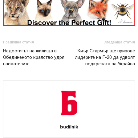
Предишна статия
Следваща статия
Недостигът на жилища в
Киър Стармър ще призове
Обединеното кралство удря
лидерите на Г-20 да удвоят
наемателите
подкрепата за Украйна
budilnik