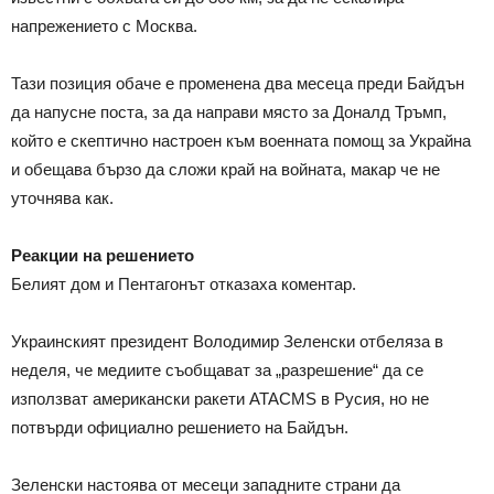
напрежението с Москва.
Тази позиция обаче е променена два месеца преди Байдън
да напусне поста, за да направи място за Доналд Тръмп,
който е скептично настроен към военната помощ за Украйна
и обещава бързо да сложи край на войната, макар че не
уточнява как.
Реакции на решението
Белият дом и Пентагонът отказаха коментар.
Украинският президент Володимир Зеленски отбеляза в
неделя, че медиите съобщават за „разрешение“ да се
използват американски ракети ATACMS в Русия, но не
потвърди официално решението на Байдън.
Зеленски настоява от месеци западните страни да