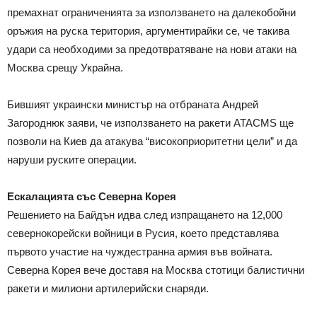
премахнат ограниченията за използването на далекобойни
оръжия на руска територия, аргументирайки се, че такива
удари са необходими за предотвратяване на нови атаки на
Москва срещу Украйна.
Бившият украински министър на отбраната Андрей
Загороднюк заяви, че използването на ракети ATACMS ще
позволи на Киев да атакува “високоприоритетни цели” и да
наруши руските операции.
Ескалацията със Северна Корея
Решението на Байдън идва след изпращането на 12,000
севернокорейски войници в Русия, което представлява
първото участие на чуждестранна армия във войната.
Северна Корея вече доставя на Москва стотици балистични
ракети и милиони артилерийски снаряди.