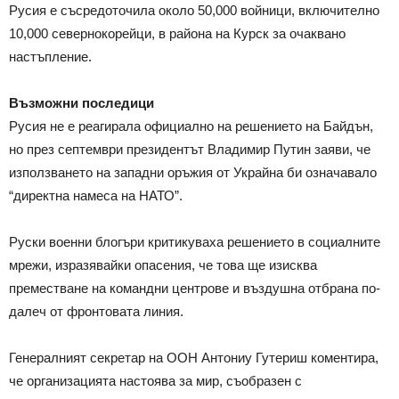
Русия е съсредоточила около 50,000 войници, включително
10,000 севернокорейци, в района на Курск за очаквано
настъпление.
Възможни последици
Русия не е реагирала официално на решението на Байдън,
но през септември президентът Владимир Путин заяви, че
използването на западни оръжия от Украйна би означавало
“директна намеса на НАТО”.
Руски военни блогъри критикуваха решението в социалните
мрежи, изразявайки опасения, че това ще изисква
преместване на командни центрове и въздушна отбрана по-
далеч от фронтовата линия.
Генералният секретар на ООН Антониу Гутериш коментира,
че организацията настоява за мир, съобразен с