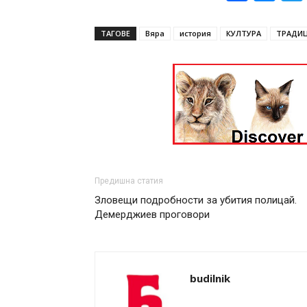
ТАГОВЕ
Вяра
история
КУЛТУРА
ТРАДИ
Предишна статия
Зловещи подробности за убития полицай.
Демерджиев проговори
budilnik