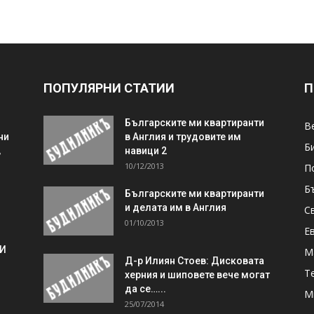
ПОПУЛЯРНИ СТАТИИ
П
Българските ми квартиранти
В
ни
в Англия и трудовите им
Б
,
навици 2
10/12/2013
П
Б
Българските ми квартиранти
и делата им в Англия
С
01/10/2013
Е
 И
М
Д-р Илиян Стоев: Дисковата
Т
херния и шиповете вече могат
да се…...
М
25/07/2014