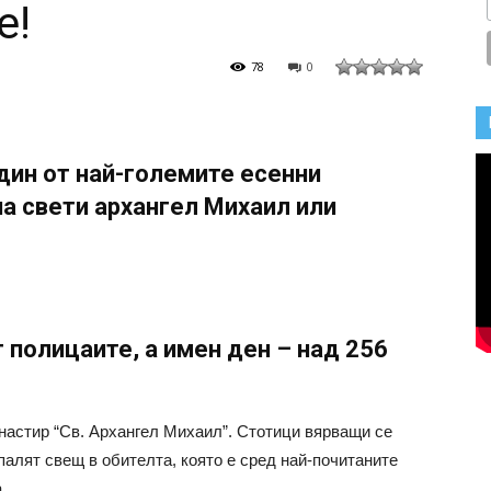
е!
78
0
дин от най-големите есенни
а свети архангел Михаил или
полицаите, а имен ден – над 256
настир “Св. Архангел Михаил”. Стотици вярващи се
апалят свещ в обителта, която е сред най-почитаните
.