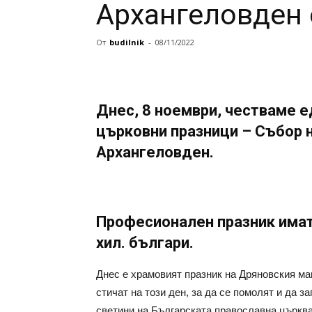
Архангеловден 
От
budilnik
-
08/11/2022
Днес, 8 ноември, честваме е
църковни празници – Събор н
Архангеловден.
Професионален празник имат 
хил. българи.
Днес е храмовият празник на Дряновския ма
стичат на този ден, за да се помолят и да з
светини на Българската православна църква