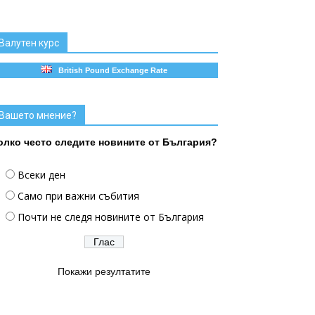
Валутен курс
British Pound Exchange Rate
Вашето мнение?
олко често следите новините от България?
Всеки ден
Само при важни събития
Почти не следя новините от България
Покажи резултатите