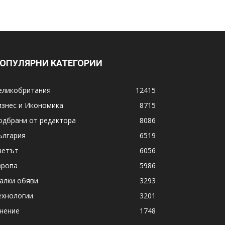
ОПУЛЯРНИ КАТЕГОРИИ
еликобритания
12415
изнес и Икономика
8715
одбрани от редактора
8086
ългария
6519
ветът
6056
вропа
5986
алки обяви
3293
ехнологии
3201
нение
1748