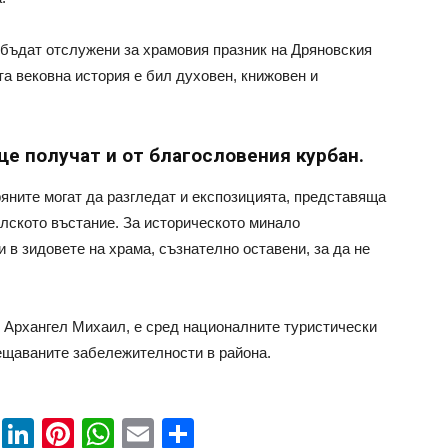
 бъдат отслужени за храмовия празник на Дряновския
та вековна история е бил духовен, книжовен и
е получат и от благословения курбан.
ряните могат да разгледат и експозицията, представяща
илското въстание. За историческото минало
 в зидовете на храма, съзнателно оставени, за да не
и Архангел Михаил, е сред националните туристически
сещаваните забележителности в района.
book
ssenger
Twitter
LinkedIn
Pinterest
WhatsApp
Email
Share