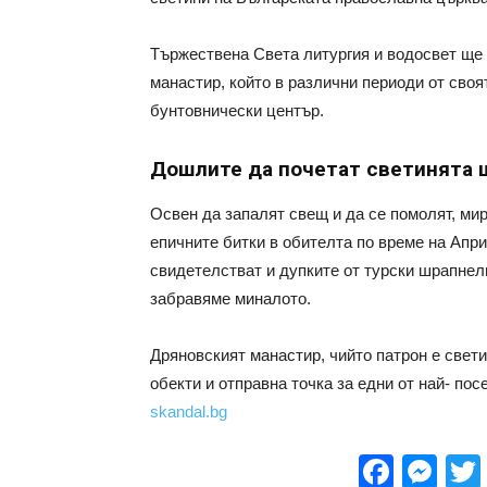
Тържествена Света литургия и водосвет ще
манастир, който в различни периоди от своя
бунтовнически център.
Дошлите да почетат светинята щ
Освен да запалят свещ и да се помолят, ми
епичните битки в обителта по време на Апр
свидетелстват и дупките от турски шрапнели
забравяме миналото.
Дряновският манастир, чийто патрон е свет
обекти и отправна точка за едни от най- по
skandal.bg
Face
Me