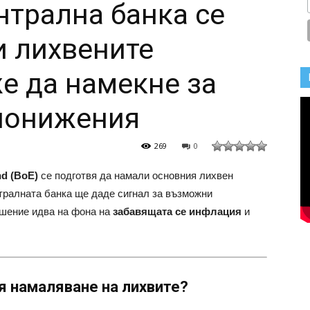
нтрална банка се
и лихвените
е да намекне за
понижения
269
0
nd (BoE)
се подготвя да намали основния лихвен
нтралната банка ще даде сигнал за възможни
ешение идва на фона на
забавящата се инфлация
и
.
я намаляване на лихвите?