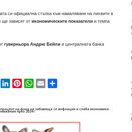
ата си официална стъпка към намаляване на лихвите в
 ще зависят от
икономическите показатели
и темпа
от
гуверньора Андрю Бейли
и централната банка
book
ssenger
Twitter
LinkedIn
Pinterest
WhatsApp
Email
Share
н процент на фона на забавяща се инфлация и слаба икономика.
нижения през 2024 г.