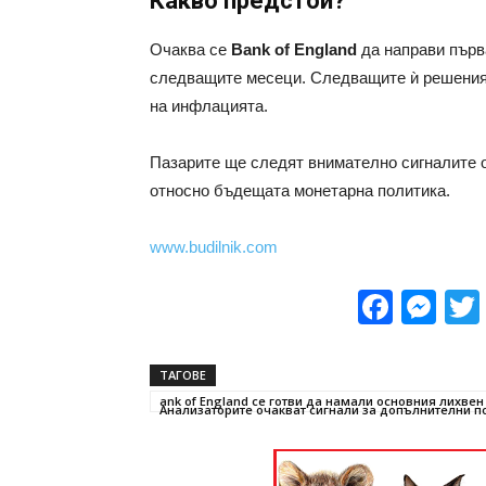
Какво предстои?
Очаква се
Bank of England
да направи първ
следващите месеци. Следващите ѝ решения
на инфлацията.
Пазарите ще следят внимателно сигналите 
относно бъдещата монетарна политика.
www.budilnik.com
Face
Me
ТАГОВЕ
ank of England се готви да намали основния лихве
Анализаторите очакват сигнали за допълнителни по