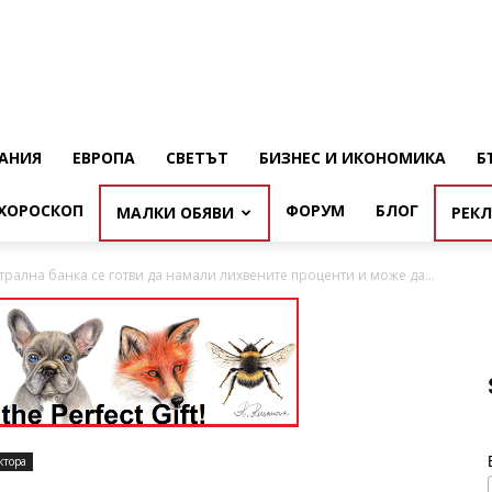
АНИЯ
ЕВРОПА
СВЕТЪТ
БИЗНЕС И ИКОНОМИКА
Б
ХОРОСКОП
ФОРУМ
БЛОГ
МАЛКИ ОБЯВИ
РЕК
трална банка се готви да намали лихвените проценти и може да...
ктора