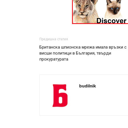
Предишна статия
Британска шпионска мрежа имала връзки с
висши политици в България, твърди
прокуратурата
budilnik