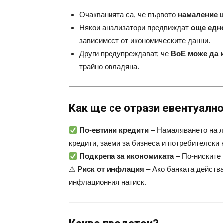
Очакванията са, че първото
намаление щ
Някои анализатори предвиждат
още едн
зависимост от икономическите данни.
Други предупреждават, че
BoE може да 
трайно овладяна.
Как ще се отрази евентуалн
По-евтини кредити
– Намаляването на л
кредити, заеми за бизнеса и потребителски 
Подкрепа за икономиката
– По-ниските 
⚠
Риск от инфлация
– Ако банката действ
инфлационния натиск.