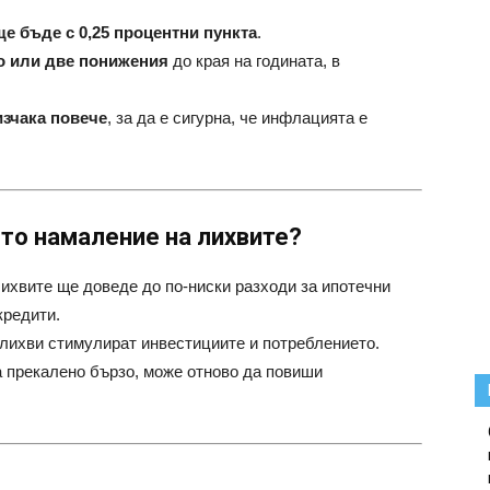
е бъде с 0,25 процентни пункта
.
о или две понижения
до края на годината, в
изчака повече
, за да е сигурна, че инфлацията е
ото намаление на лихвите?
ихвите ще доведе до по-ниски разходи за ипотечни
кредити.
лихви стимулират инвестициите и потреблението.
а прекалено бързо, може отново да повиши