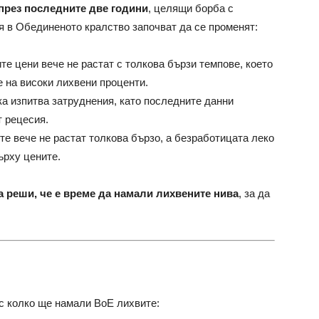
през последните две години
, целящи борба с
 в Обединеното кралство започват да се променят:
е цени вече не растат с толкова бързи темпове, което
 на високи лихвени проценти.
а изпитва затруднения, като последните данни
т рецесия.
те вече не растат толкова бързо, а безработицата леко
ърху цените.
а реши, че е време да намали лихвените нива
, за да
 с колко ще намали BoE лихвите: