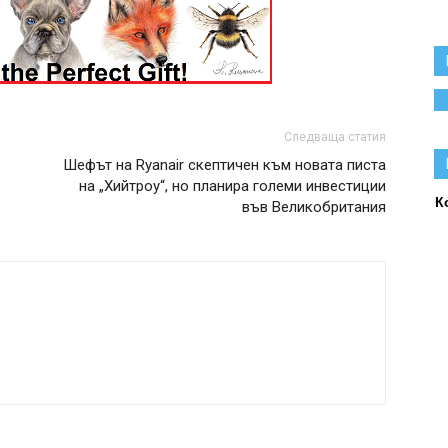
Следваща статия
Шефът на Ryanair скептичен към новата писта
на „Хийтроу“, но планира големи инвестиции
К
във Великобритания