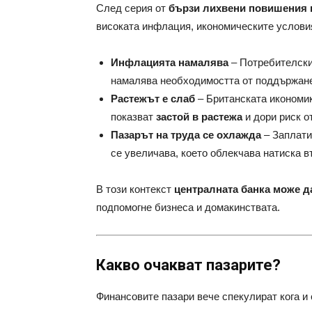
След серия от
бързи лихвени повишения 
високата инфлация, икономическите условия
Инфлацията намалява
– Потребителскит
намалява необходимостта от поддържане
Растежът е слаб
– Британската икономик
показват
застой в растежа
и дори риск о
Пазарът на труда се охлажда
– Заплати
се увеличава, което облекчава натиска в
В този контекст
централната банка може д
подпомогне бизнеса и домакинствата.
Какво очакват пазарите?
Финансовите пазари вече спекулират кога и