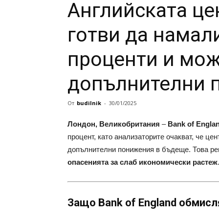
Английската це
готви да намал
проценти и мож
допълнителни 
От
budilnik
-
30/01/2025
Лондон, Великобритания
–
Bank of Engla
процент, като анализаторите очакват, че це
допълнителни понижения в бъдеще. Това р
опасенията за слаб икономически растеж
Защо Bank of England обмисл