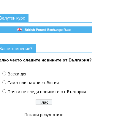
Валутен курс
British Pound Exchange Rate
Вашето мнение?
олко често следите новините от България?
Всеки ден
Само при важни събития
Почти не следя новините от България
Покажи резултатите