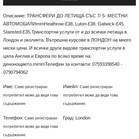
Описание: ТРАНСФЕРИ ДО ЛЕТИЩА СЪС 7/ 5- МЕСТНИ
АВТОМОБИЛИrnrnHeathrow-£38, Luton-£38, Gatwick-£45,
Stansted-£35.Транспортни услуги от и до всички летища в
Лондон и околията. Вътрешни курсове в ЛОНДОН на много
ниски цени. И всички други видове транспортни услуги в
цяла Англия и Европа по всяко време на
денонощието.rnrnrnТелефон за контакти: 07593398540 -
0790794062
Име:
Имейл:
Само регистриран
Само регистриран
потребител може да види това
потребител може да види това
съдържание.
съдържание.
Телефон:
Град: London
Само регистриран
потребител може да види това
съдържание.