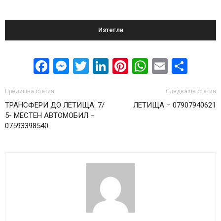
Изтегли
Facebook
Messenger
Twitter
LinkedIn
Pinterest
WhatsApp
Email
Sha
Предишна статия
Следваща статия
ТРАНСФЕРИ ДО ЛЕТИЩА. 7/
ЛЕТИЩА – 07907940621
5- МЕСТЕН АВТОМОБИЛ –
07593398540