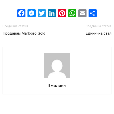
Facebook
Messenger
Twitter
LinkedIn
Pinterest
WhatsApp
Email
Sha
Предишна статия
Следваща статия
Продавам Marlboro Gold
Единична стая
Eмилиян