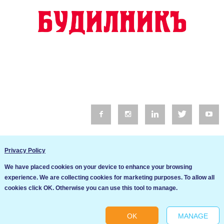
© 2016 Будилник. Всички права запазени.
Privacy Policy
Уебсайт изработка от Go Live UK
We have placed cookies on your device to enhance your browsing
Общи условия
experience. We are collecting cookies for marketing purposes. To allow all
Ние използваме бисквитки за да подобрим услугите си. Ако
cookies click OK. Otherwise you can use this tool to manage.
продължите да посещавате този сайт, ние приемаме, че се
Политика за сигурност и поверителност
съгласявате с използването им.
OK
MANAGE
Ok
Cookie settings