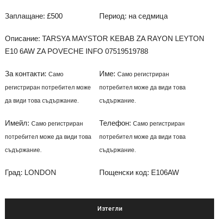
Заплащане: £500
Период: на седмица
Описание: TARSYA MAYSTOR KEBAB ZA RAYON LEYTON
E10 6AW ZA POVECHE INFO 07519519788
За контакти:
Име:
Само
Само регистриран
регистриран потребител може
потребител може да види това
да види това съдържание.
съдържание.
Имейл:
Телефон:
Само регистриран
Само регистриран
потребител може да види това
потребител може да види това
съдържание.
съдържание.
Град: LONDON
Пощенски код: E106AW
Изтегли