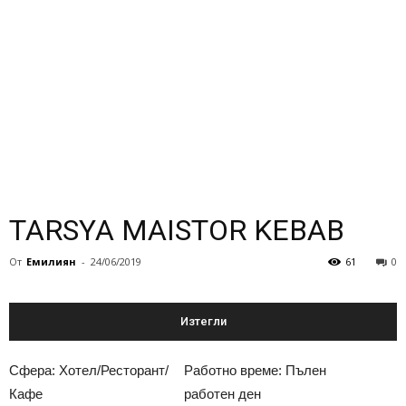
TARSYA MAISTOR KEBAB
От
Eмилиян
-
24/06/2019
61
0
Изтегли
Сфера: Хотел/Ресторант/
Работно време: Пълен
Кафе
работен ден