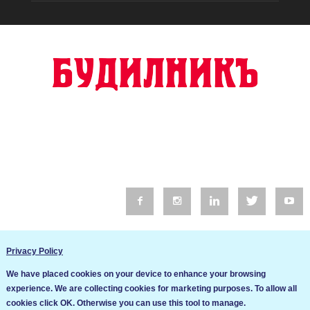
© 2016 Будилник. Всички права запазени.
Privacy Policy
Уебсайт изработка от Go Live UK
We have placed cookies on your device to enhance your browsing
Общи условия
experience. We are collecting cookies for marketing purposes. To allow all
Ние използваме бисквитки за да подобрим услугите си. Ако
cookies click OK. Otherwise you can use this tool to manage.
продължите да посещавате този сайт, ние приемаме, че се