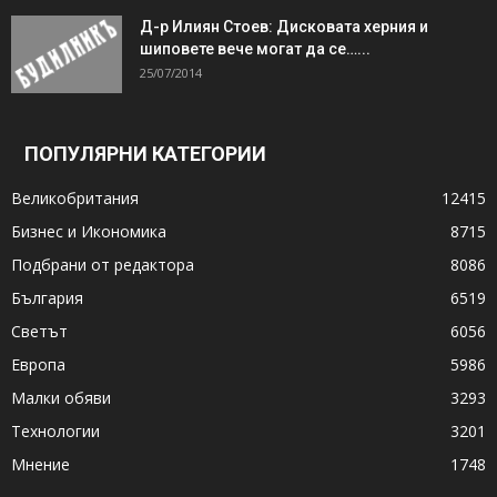
Д-р Илиян Стоев: Дисковата херния и
шиповете вече могат да се…...
25/07/2014
ПОПУЛЯРНИ КАТЕГОРИИ
Великобритания
12415
Бизнес и Икономика
8715
Подбрани от редактора
8086
България
6519
Светът
6056
Европа
5986
Малки обяви
3293
Технологии
3201
Мнение
1748