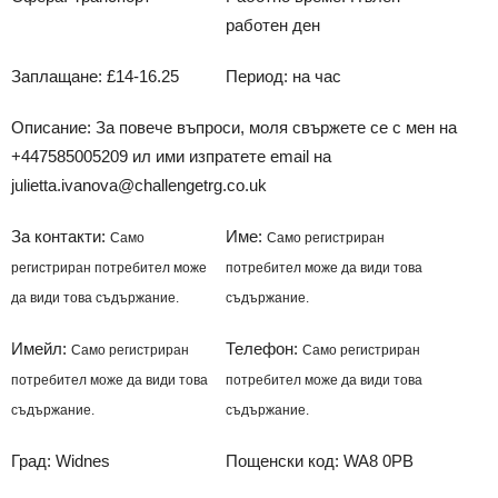
работен ден
Заплащане: £14-16.25
Период: на час
Описание: За повече въпроси, моля свържете се с мен на
+447585005209 ил ими изпратете email на
julietta.ivanova@challengetrg.co.uk
За контакти:
Име:
Само
Само регистриран
регистриран потребител може
потребител може да види това
да види това съдържание.
съдържание.
Имейл:
Телефон:
Само регистриран
Само регистриран
потребител може да види това
потребител може да види това
съдържание.
съдържание.
Град: Widnes
Пощенски код: WA8 0PB