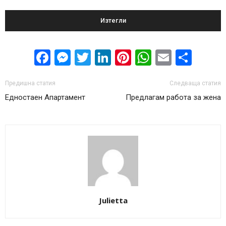
Изтегли
Facebook
Messenger
Twitter
LinkedIn
Pinterest
WhatsApp
Email
Sha
Предишна статия
Следваща статия
Едностаен Апартамент
Предлагам работа за жена
Julietta