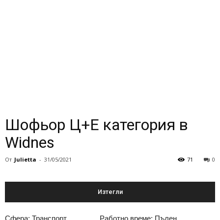
Шофьор Ц+Е категория в
Widnes
От
Julietta
-
31/05/2021
71
0
Изтегли
Сфера: Транспорт
Работно време: Пълен