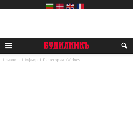
Начало
Шофьор Ц+Е категория в Widnes