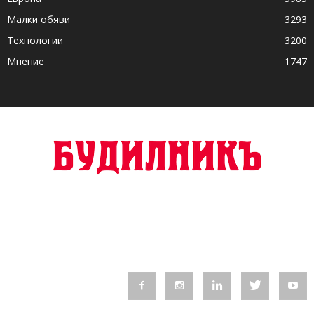
Малки обяви
3293
Технологии
3200
Мнение
1747