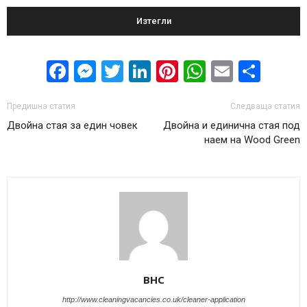
Изтегли
Facebook
Messenger
Twitter
LinkedIn
Pinterest
WhatsApp
Email
Sha
Предишна статия
Следваща статия
Двойна стая за един човек
Двойна и единична стая под
наем на Wood Green
BHC
http://www.cleaningvacancies.co.uk/cleaner-application