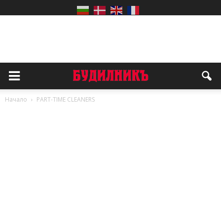
Начало
PART-TIME CLEANERS