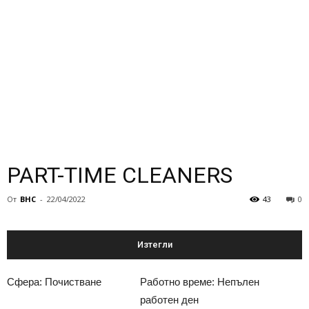
PART-TIME CLEANERS
От
BHC
-
22/04/2022
43
0
Изтегли
Сфера: Почистване
Работно време: Непълен
работен ден