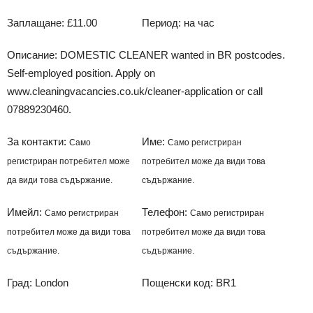
Заплащане: £11.00
Период: на час
Описание: DOMESTIC CLEANER wanted in BR postcodes.
Self-employed position. Apply on
www.cleaningvacancies.co.uk/cleaner-application or call
07889230460.
За контакти:
Име:
Само
Само регистриран
регистриран потребител може
потребител може да види това
да види това съдържание.
съдържание.
Имейл:
Телефон:
Само регистриран
Само регистриран
потребител може да види това
потребител може да види това
съдържание.
съдържание.
Град: London
Пощенски код: BR1