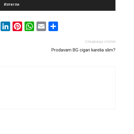
Изтегли
book
ssenger
Twitter
LinkedIn
Pinterest
WhatsApp
Email
Share
Следваща статия
Prodavam BG cigari karelia slim?