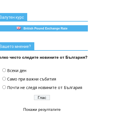
Валутен курс
British Pound Exchange Rate
Вашето мнение?
олко често следите новините от България?
Всеки ден
Само при важни събития
Почти не следя новините от България
Покажи резултатите