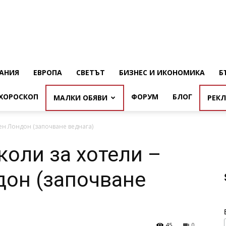
АНИЯ
ЕВРОПА
СВЕТЪТ
БИЗНЕС И ИКОНОМИКА
Б
ХОРОСКОП
ФОРУМ
БЛОГ
МАЛКИ ОБЯВИ
РЕК
ен Лондон (започване веднага)
оли за хотели –
дон (започване
45
0