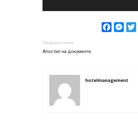
Face
Me
Предишна статия
Апостил на документи
hotelmanagement