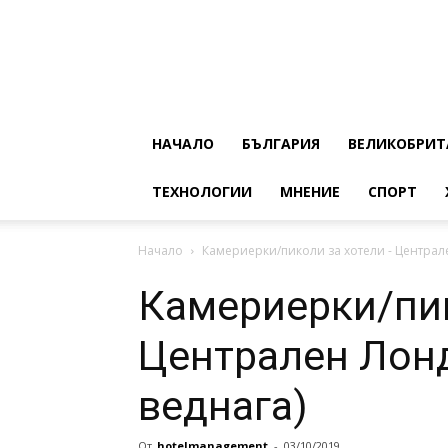
НАЧАЛО
БЪЛГАРИЯ
ВЕЛИКОБРИТ
ТЕХНОЛОГИИ
МНЕНИЕ
СПОРТ
Начало
Камериерки/пиколи за хотели - Централ
Камериерки/пик
Централен Лон
веднага)
От
hotelmanagement
-
03/10/2019