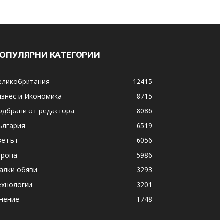
ОПУЛЯРНИ КАТЕГОРИИ
еликобритания
12415
изнес и Икономика
8715
одбрани от редактора
8086
ългария
6519
ветът
6056
вропа
5986
алки обяви
3293
ехнологии
3201
нение
1748