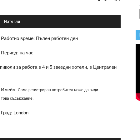
Изтегли
Работно време: Пълен работен ден
Период: на час
иколи за работа в 4 и 5 звездни хотели, в Централен
Имейл:
Само регистриран потребител може да види
това съдържание.
Град: London