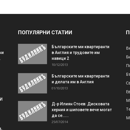
ПОПУЛЯРНИ СТАТИИ
П
Българските ми квартиранти
В
ни
в Англия и трудовите им
Б
,
навици 2
10/12/2013
П
Б
Българските ми квартиранти
и делата им в Англия
С
01/10/2013
Е
 И
М
Д-р Илиян Стоев: Дисковата
Т
херния и шиповете вече могат
да се…...
М
25/07/2014
,