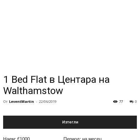
1 Bed Flat в Центара на
Walthamstow
От
LeventMartin
-
22/06/2019
77
0
Изтегли
Наем: £1000
Период: на месец