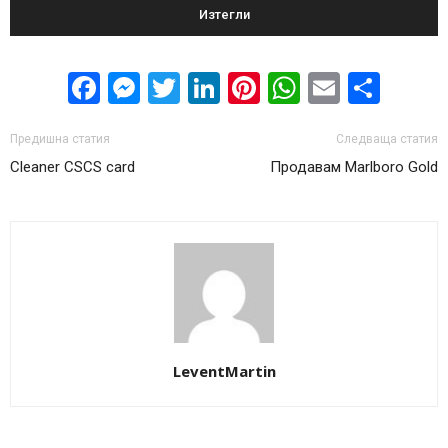
Изтегли
Facebook
Messenger
Twitter
LinkedIn
Pinterest
WhatsApp
Email
Sha
Предишна статия
Следваща статия
Cleaner CSCS card
Продавам Marlboro Gold
LeventMartin