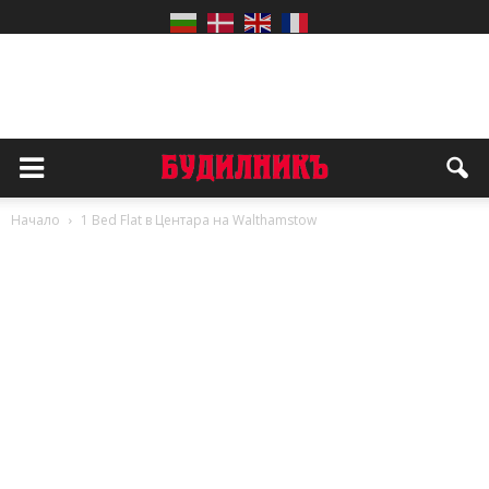
Начало
1 Bed Flat в Центара на Walthamstow