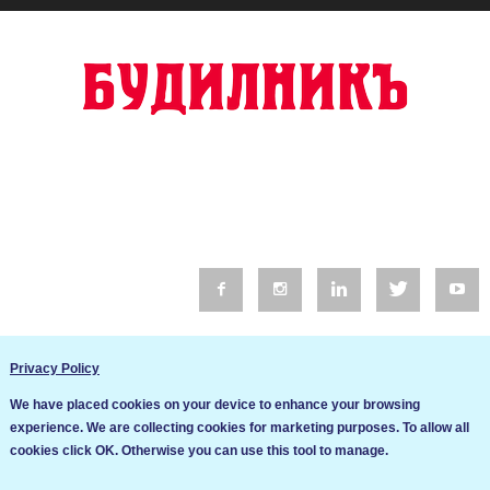
© 2016 Будилник. Всички права запазени.
Privacy Policy
Уебсайт изработка от Go Live UK
We have placed cookies on your device to enhance your browsing
Общи условия
experience. We are collecting cookies for marketing purposes. To allow all
Ние използваме бисквитки за да подобрим услугите си. Ако
cookies click OK. Otherwise you can use this tool to manage.
продължите да посещавате този сайт, ние приемаме, че се
Политика за сигурност и поверителност
съгласявате с използването им.