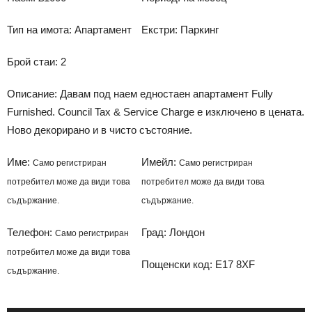
Тип на имота: Апартамент
Екстри: Паркинг
Брой стаи: 2
Описание: Давам под наем едностаен апартамент Fully
Furnished. Council Tax & Service Charge e изключено в цената.
Ново декорирано и в чисто състояние.
Име:
Имейл:
Само регистриран
Само регистриран
потребител може да види това
потребител може да види това
съдържание.
съдържание.
Телефон:
Град: Лондон
Само регистриран
потребител може да види това
Пощенски код: E17 8XF
съдържание.