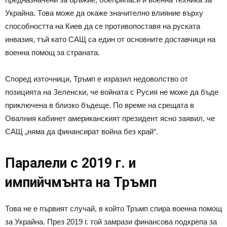
Украйна. Това може да окаже значително влияние върху
способността на Киев да се противопоставя на руската
инвазия, тъй като САЩ са един от основните доставчици на
военна помощ за страната.
Според източници, Тръмп е изразил недоволство от
позицията на Зеленски, че войната с Русия не може да бъде
приключена в близко бъдеще. По време на срещата в
Овалния кабинет американският президент ясно заявил, че
САЩ „няма да финансират война без край“.
Паралели с 2019 г. и
импийчмънта на Тръмп
Това не е първият случай, в който Тръмп спира военна помощ
за Украйна. През 2019 г. той замрази финансова подкрепа за