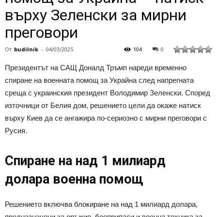
върху Зеленски за мирни
преговори
От
budilnik
-
04/03/2025
104
0
Президентът на САЩ Доналд Тръмп нареди временно
спиране на военната помощ за Украйна след напрегната
среща с украинския президент Володимир Зеленски. Според
източници от Белия дом, решението цели да окаже натиск
върху Киев да се ангажира по-сериозно с мирни преговори с
Русия.
Спиране на над 1 милиард
долара военна помощ
Решението включва блокиране на над 1 милиард долара,
предназначени за оръжие, боеприпаси и военна техника за