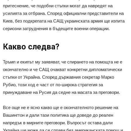
притеснение, че подобни стъпки могат да навредят на
усилията за отбрана. Според официални представители на
Киев, без подкрепата на САЩ украинската армия ще изпита
сериозни затруднения в бъдещите военни операции.
Какво следва?
Тръмп и екипът му заявяват, че спирането на помощта не е
окончателно и че САЩ очакват конкретни дипломатически
стъпки от Украйна. Според държавния секретар Марко
Рубио, този ход е част от по-широка стратегия за
принуждаване на Русия да седне на масата за преговори.
Все още не е ясно какво ще е окончателното решение на
Вашингтон и дали тази политика ще доведе до реален
напредък в мирните преговори. Въпросът остава дали
Украйна ще може да се справи без американската помощ и