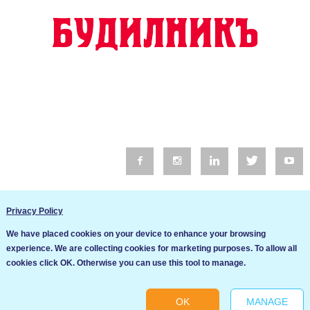
© 2016 Будилник. Всички права запазени.
Privacy Policy
Уебсайт изработка от Go Live UK
We have placed cookies on your device to enhance your browsing
Общи условия
experience. We are collecting cookies for marketing purposes. To allow all
Ние използваме бисквитки за да подобрим услугите си. Ако
cookies click OK. Otherwise you can use this tool to manage.
продължите да посещавате този сайт, ние приемаме, че се
Политика за сигурност и поверителност
съгласявате с използването им.
OK
MANAGE
Ok
Cookie settings