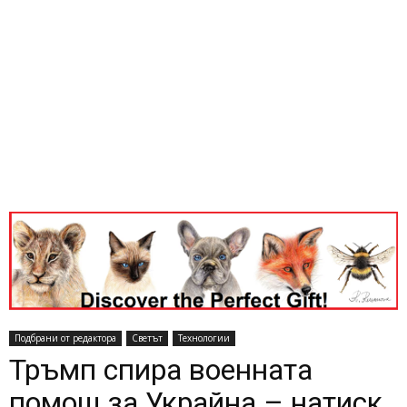
Подбрани от редактора
Светът
Технологии
Тръмп спира военната
помощ за Украйна – натиск