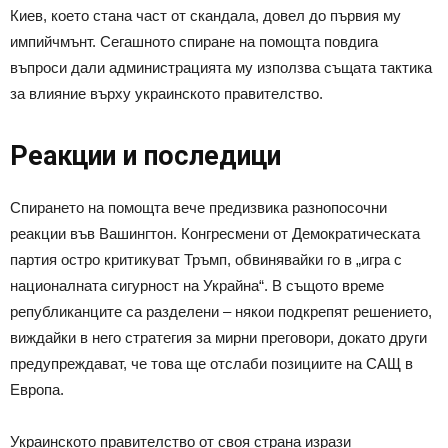
Киев, което стана част от скандала, довел до първия му
импийчмънт. Сегашното спиране на помощта повдига
въпроси дали администрацията му използва същата тактика
за влияние върху украинското правителство.
Реакции и последици
Спирането на помощта вече предизвика разнопосочни
реакции във Вашингтон. Конгресмени от Демократическата
партия остро критикуват Тръмп, обвинявайки го в „игра с
националната сигурност на Украйна“. В същото време
републиканците са разделени – някои подкрепят решението,
виждайки в него стратегия за мирни преговори, докато други
предупреждават, че това ще отслаби позициите на САЩ в
Европа.
Украинското правителство от своя страна изрази