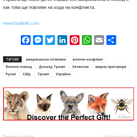
как това ще повлияе на хода на конфликта.
www.budilnik.com
Facebook
Messenger
Twitter
LinkedIn
Pinterest
WhatsApp
Email
Sha
ТАГОВЕ
американска политика
военен конфликт
Военна помощ
Доналд Тръмп
Зеленски
мирни преговори
Русия
САЩ
Тръмп
Украйна
Предишна статия
Следваща статия