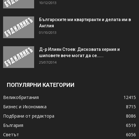
10/12/2013
Българските ми квартиранти и делата им в
Англия
01/10/2013
Д-р Илиян Стоев: Дисковата херния и
шиповете вече могат да се…...
25/07/2014
ПОПУЛЯРНИ КАТЕГОРИИ
Великобритания
12415
Бизнес и Икономика
8715
Подбрани от редактора
8086
България
6519
Светът
6056