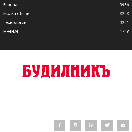
Европа
5986
Малки обяви
3293
Технологии
3201
Мнение
1748