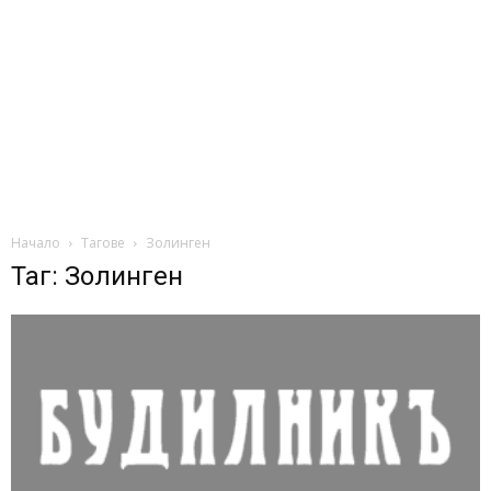
Начало
Тагове
Золинген
Таг: Золинген