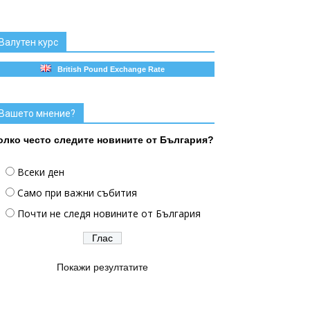
Валутен курс
British Pound Exchange Rate
Вашето мнение?
олко често следите новините от България?
Всеки ден
Само при важни събития
Почти не следя новините от България
Покажи резултатите