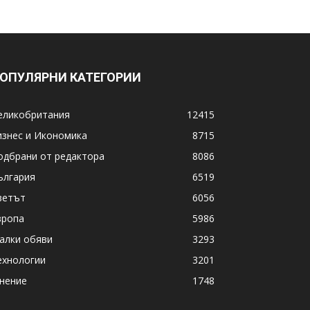
ОПУЛЯРНИ КАТЕГОРИИ
еликобритания
12415
изнес и Икономика
8715
одбрани от редактора
8086
ългария
6519
ветът
6056
вропа
5986
алки обяви
3293
ехнологии
3201
нение
1748