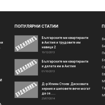
ПОПУЛЯРНИ СТАТИИ
П
Българските ми квартиранти
В
ни
в Англия и трудовите им
Б
,
навици 2
10/12/2013
П
Б
Българските ми квартиранти
и делата им в Англия
С
01/10/2013
Е
 И
М
Д-р Илиян Стоев: Дисковата
Т
херния и шиповете вече могат
да се…...
М
25/07/2014
,