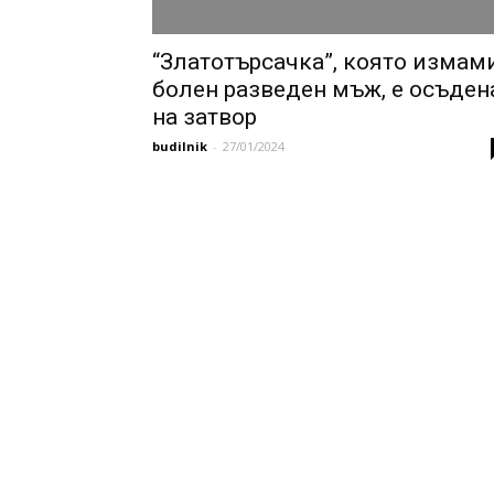
“Златотърсачка”, която измам
болен разведен мъж, е осъден
на затвор
budilnik
-
27/01/2024